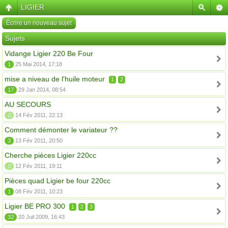
LIGIER
Écrire un nouveau sujet
Sujets
Vidange Ligier 220 Be Four
1
25 Mai 2014, 17:18
mise a niveau de l'huile moteur
1
2
17
29 Jan 2014, 08:54
AU SECOURS
0
14 Fév 2011, 22:13
Comment démonter le variateur ??
3
13 Fév 2011, 20:50
Cherche pièces Ligier 220cc
0
12 Fév 2011, 19:11
Pièces quad Ligier be four 220cc
1
08 Fév 2011, 10:23
Ligier BE PRO 300
1
2
3
32
20 Juil 2009, 16:43