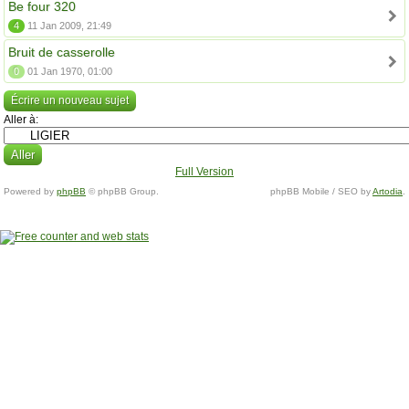
Be four 320
4
11 Jan 2009, 21:49
Bruit de casserolle
0
01 Jan 1970, 01:00
Écrire un nouveau sujet
Aller à:
Full Version
Powered by
phpBB
© phpBB Group.
phpBB Mobile / SEO by
Artodia
.