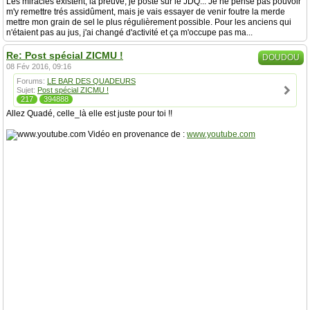
Les miracles existent, la preuve, je poste sur le JDQ... Je ne pense pas pouvoir
m'y remettre trés assidûment, mais je vais essayer de venir foutre la merde
mettre mon grain de sel le plus régulièrement possible. Pour les anciens qui
n'étaient pas au jus, j'ai changé d'activité et ça m'occupe pas ma...
Re: Post spécial ZICMU !
DOUDOU
08 Fév 2016, 09:16
Forums:
LE BAR DES QUADEURS
Sujet:
Post spécial ZICMU !
217
394888
Allez Quadé, celle_là elle est juste pour toi !!
Vidéo en provenance de :
www.youtube.com