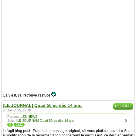
Ça y est, j'ai retrouvé l'astuce
[LE JOURNAL] Quad 50 cc dés 14 ans.
DOUDOU
20 Jan 2015, 22:18
Forums:
LES NEWS
Sujet:
[LE JOURNAL] Quad 50 cc dés 14 ans.
0
6222
Il s'agit blog post . Pour lire le message original, s'il vous plaît cliquez ici » Suite
à modification de la réglementation concernant le permis AM, ce dernier permet