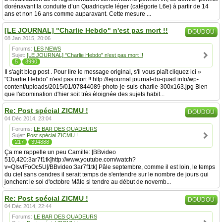
dorénavant la conduite d’un Quadricycle léger (catégorie L6e) à partir de 14
ans et non 16 ans comme auparavant. Cette mesure ...
[LE JOURNAL] "Charlie Hebdo" n'est pas mort !!
DOUDOU
08 Jan 2015, 20:06
Forums:
LES NEWS
Sujet:
[LE JOURNAL] "Charlie Hebdo" n'est pas mort !!
5
8990
Il s'agit blog post . Pour lire le message original, s'il vous plaît cliquez ici »
"Charlie Hebdo" n'est pas mort !! http://lejournal.journal-du-quad.info/wp-
content/uploads/2015/01/07844089-photo-je-suis-charlie-300x163.jpg Bien
que l'abomination d'hier soit très éloignée des sujets habit...
Re: Post spécial ZICMU !
DOUDOU
04 Déc 2014, 23:04
Forums:
LE BAR DES QUADEURS
Sujet:
Post spécial ZICMU !
217
394888
Ça me rappelle un peu Camille: [BBvideo
510,420:3ar7f1tk]http://www.youtube.com/watch?
v=QIsvfFoOc5U[/BBvideo:3ar7f1tk] Pâle septembre, comme il est loin, le temps
du ciel sans cendres il serait temps de s'entendre sur le nombre de jours qui
jonchent le sol d'octobre Mâle si tendre au début de novemb...
Re: Post spécial ZICMU !
DOUDOU
04 Déc 2014, 22:44
Forums:
LE BAR DES QUADEURS