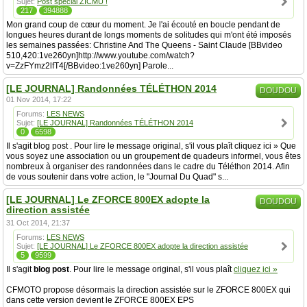
Sujet:
Post spécial ZICMU !
217
394888
Mon grand coup de cœur du moment. Je l'ai écouté en boucle pendant de
longues heures durant de longs moments de solitudes qui m'ont été imposés
les semaines passées: Christine And The Queens - Saint Claude [BBvideo
510,420:1ve260yn]http://www.youtube.com/watch?
v=ZzFYmz2lfT4[/BBvideo:1ve260yn] Parole...
[LE JOURNAL] Randonnées TÉLÉTHON 2014
DOUDOU
01 Nov 2014, 17:22
Forums:
LES NEWS
Sujet:
[LE JOURNAL] Randonnées TÉLÉTHON 2014
0
6598
Il s'agit blog post . Pour lire le message original, s'il vous plaît cliquez ici » Que
vous soyez une association ou un groupement de quadeurs informel, vous êtes
nombreux à organiser des randonnées dans le cadre du Téléthon 2014. Afin
de vous soutenir dans votre action, le "Journal Du Quad" s...
[LE JOURNAL] Le ZFORCE 800EX adopte la
DOUDOU
direction assistée
31 Oct 2014, 21:37
Forums:
LES NEWS
Sujet:
[LE JOURNAL] Le ZFORCE 800EX adopte la direction assistée
5
9599
Il s'agit
blog post
. Pour lire le message original, s'il vous plaît
cliquez ici »
CFMOTO propose désormais la direction assistée sur le ZFORCE 800EX qui
dans cette version devient le ZFORCE 800EX EPS