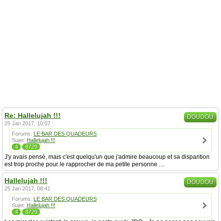
Re: Hallelujah !!!
DOUDOU
25 Jan 2017, 10:07
Forums:
LE BAR DES QUADEURS
Sujet:
Hallelujah !!!
4
8729
J'y avais pensé, mais c'est quelqu'un que j'admire beaucoup et sa disparition
est trop proche pour le rapprocher de ma petite personne ....
Hallelujah !!!
DOUDOU
25 Jan 2017, 08:41
Forums:
LE BAR DES QUADEURS
Sujet:
Hallelujah !!!
4
8729