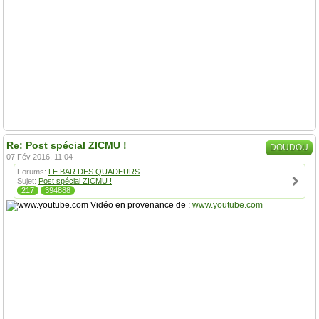
Re: Post spécial ZICMU !
DOUDOU
07 Fév 2016, 11:04
Forums:
LE BAR DES QUADEURS
Sujet:
Post spécial ZICMU !
217
394888
Vidéo en provenance de :
www.youtube.com