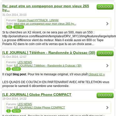
Re: peut etre un compagnon pour mon vieux 265
DOUDOU
hy...
31 Oct 2014, 20:03
Forums:
Forum Quad HYTRACK, LINHAI
Sujet:
peut etre un compagnon pour mon vieux 265 hy...
50
16740
Si tu cherches un X2 récent, ce ne sera pas un 500, mais un 550 :
http://polarisfrance.com/fileadmin/templates/ORV_MY13/img/features/large/spt
La grosse différence vient du moteur. Mais il existe aussi en 800 cc Tape
Polaris X2 dans le coin coin et tu verras que tu as un choix asse...
[LE JOURNAL] Téléthon - Randonnée à Quissac (30)
DOUDOU
31 Oct 2014, 12:07
Forums:
LES NEWS
Sujet:
[LE JOURNAL] Téléthon - Randonnée à Quissac (30)
0
6330
Il s'agit
blog post
. Pour lire le message original, s'il vous plaît
cliquez ici »
LES QUADS DE COUTACH EN PARTENARIAT AVEC AFM TELETHON vous
propose le samedi 6 décembre une randonnée.
[LE JOURNAL] Globe Phone COMPACT
DOUDOU
19 Oct 2014, 14:22
Forums:
LES NEWS
Sujet:
[LE JOURNAL] Globe Phone COMPACT
1
6274