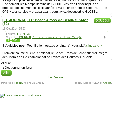
Il s'agit blog post . Pour lire le message original, s'il vous plaît cliquez ici »
Décidément, les Montpelliérains de GLOBE GPS n'en finissent plus de
proposer des nouveautés cette année. Il y a eu entre autre le Globe 430 – Le
GPS « total service » et auparavant, vous aviez découvert le GLOBE...
[LE JOURNAL] 11° Beach-Cross de Berck-sur-Mer
DOUDOU
(62)
16 Oct 2014, 15:23
Forums:
LES NEWS
Sujet:
[LE JOURNAL] 11° Beach-Cross de Berck-sur-Mer (62)
1
6601
Il s'agit
blog post
. Pour lire le message original, s'il vous plaît
cliquez ici »
Première course du circuit national, le Beach-Cross de Berck-sur-Mer intégre
depuis trois ans le championnat de France des Courses sur Sable
Aller à:
Full Version
Powered by
phpBB
© phpBB Group.
phpBB Mobile / SEO by
Artodia
.