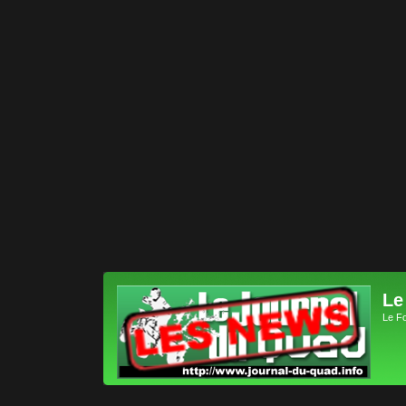
Le
Le F