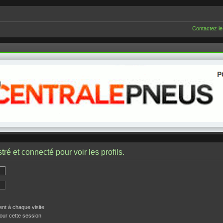
Contactez le
ré et connecté pour voir les profils.
t à chaque visite
our cette session