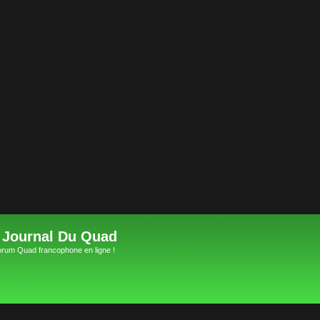
 Journal Du Quad
orum Quad francophone en ligne !