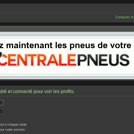
Contactez le
ré et connecté pour voir les profils.
t à chaque visite
our cette session