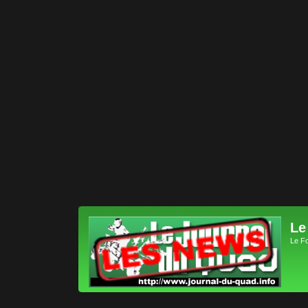
Le
Le F