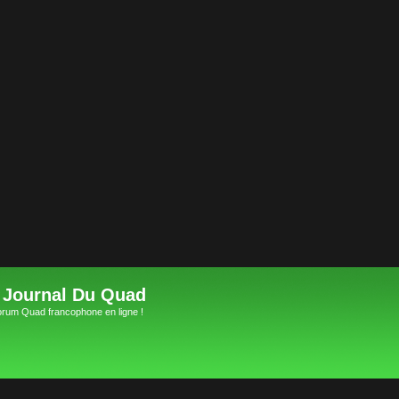
 Journal Du Quad
orum Quad francophone en ligne !