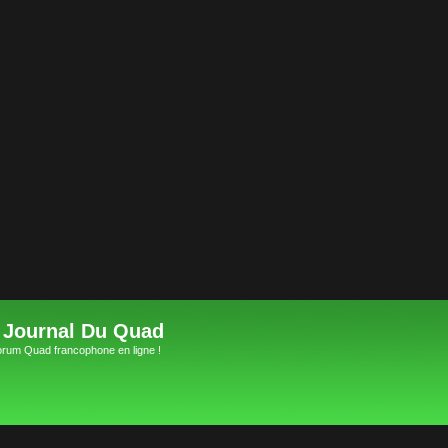
 Journal Du Quad
orum Quad francophone en ligne !