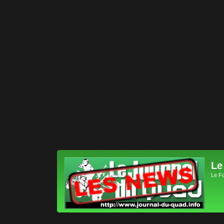
Le
Le F