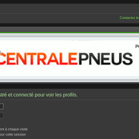
Contactez le
ré et connecté pour voir les profils.
t à chaque visite
our cette session