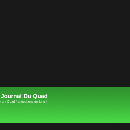
 Journal Du Quad
orum Quad francophone en ligne !