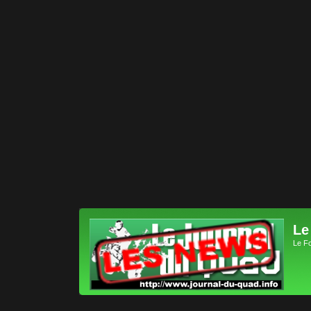
Le
Le F