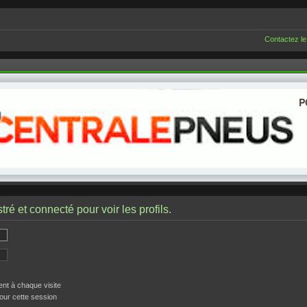
Contactez le
ré et connecté pour voir les profils.
t à chaque visite
our cette session