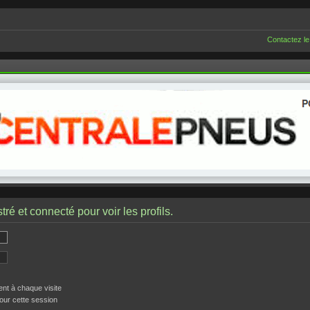
Contactez le
ré et connecté pour voir les profils.
t à chaque visite
our cette session