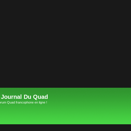
 Journal Du Quad
orum Quad francophone en ligne !