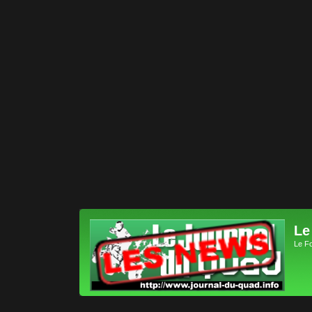
Le
Le F