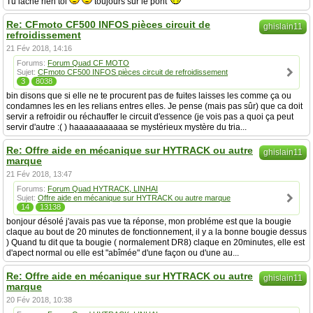
Tu lache rien toi
toujours sur le pont
Re: CFmoto CF500 INFOS pièces circuit de
ghislain11
refroidissement
21 Fév 2018, 14:16
Forums:
Forum Quad CF MOTO
Sujet:
CFmoto CF500 INFOS pièces circuit de refroidissement
3
8038
bin disons que si elle ne te procurent pas de fuites laisses les comme ça ou
condamnes les en les relians entres elles. Je pense (mais pas sûr) que ca doit
servir a refroidir ou réchauffer le circuit d'essence (je vois pas a quoi ça peut
servir d'autre :( ) haaaaaaaaaaa se mystérieux mystère du tria...
Re: Offre aide en mécanique sur HYTRACK ou autre
ghislain11
marque
21 Fév 2018, 13:47
Forums:
Forum Quad HYTRACK, LINHAI
Sujet:
Offre aide en mécanique sur HYTRACK ou autre marque
14
13138
bonjour désolé j'avais pas vue ta réponse, mon probléme est que la bougie
claque au bout de 20 minutes de fonctionnement, il y a la bonne bougie dessus
) Quand tu dit que ta bougie ( normalement DR8) claque en 20minutes, elle est
d'apect normal ou elle est "abîmée" d'une façon ou d'une au...
Re: Offre aide en mécanique sur HYTRACK ou autre
ghislain11
marque
20 Fév 2018, 10:38