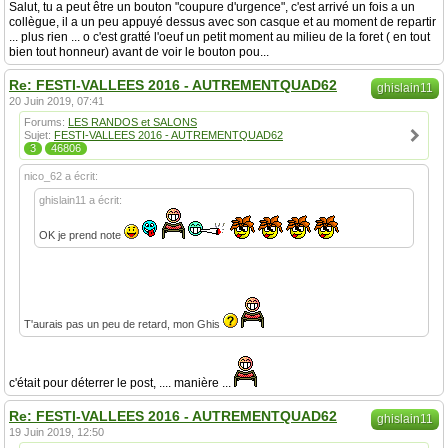
Salut, tu a peut être un bouton "coupure d'urgence", c'est arrivé un fois a un
collègue, il a un peu appuyé dessus avec son casque et au moment de repartir
... plus rien ... o c'est gratté l'oeuf un petit moment au milieu de la foret ( en tout
bien tout honneur) avant de voir le bouton pou...
Re: FESTI-VALLEES 2016 - AUTREMENTQUAD62
ghislain11
20 Juin 2019, 07:41
Forums:
LES RANDOS et SALONS
Sujet:
FESTI-VALLEES 2016 - AUTREMENTQUAD62
3
46806
nico_62 a écrit:
ghislain11 a écrit:
OK je prend note
T'aurais pas un peu de retard, mon Ghis
c'était pour déterrer le post, .... manière ...
Re: FESTI-VALLEES 2016 - AUTREMENTQUAD62
ghislain11
19 Juin 2019, 12:50