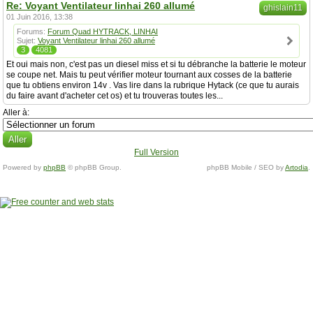
Re: Voyant Ventilateur linhai 260 allumé
ghislain11
01 Juin 2016, 13:38
Forums:
Forum Quad HYTRACK, LINHAI
Sujet:
Voyant Ventilateur linhai 260 allumé
3
4081
Et oui mais non, c'est pas un diesel miss et si tu débranche la batterie le moteur
se coupe net. Mais tu peut vérifier moteur tournant aux cosses de la batterie
que tu obtiens environ 14v . Vas lire dans la rubrique Hytack (ce que tu aurais
du faire avant d'acheter cet os) et tu trouveras toutes les...
Aller à:
Full Version
Powered by
phpBB
© phpBB Group.
phpBB Mobile / SEO by
Artodia
.