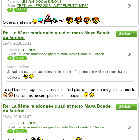
Forums:
LES RANDOS et SALONS
Sujet:
FESTI-VALLEES 2016 - AUTREMENTQUAD62
3
46806
OK je prend note
Re: La 8ème randonnée quad et moto Maya Boade
ghislain11
du Verdon
29 Avr 2019, 10:12
Forums:
LES NEWS
Sujet:
La 8ème randonnée quad et moto Maya Boade du Verdon
4
35248
fiona19 a écrit:
Je suis de passage au moins matin et soir... JL et moi, on veille sur notre bateau
dérivant...
Tu est bien courageuse, jl aussi, moi c'est plus que rare quand je me connecte
Les forums ne sont plus de cette époque
Re: La 8ème randonnée quad et moto Maya Boade
ghislain11
du Verdon
28 Avr 2019, 11:07
Forums:
LES NEWS
Sujet:
La 8ème randonnée quad et moto Maya Boade du Verdon
4
35248