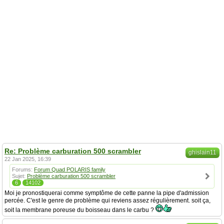
Re: Problème carburation 500 scrambler
ghislain11
22 Jan 2025, 16:39
Forums:
Forum Quad POLARIS family
Sujet:
Problème carburation 500 scrambler
6
14102
Moi je pronostiquerai comme symptôme de cette panne la pipe d'admission
percée. C'est le genre de problème qui reviens assez régulièrement. soit ça,
soit la membrane poreuse du boisseau dans le carbu ?