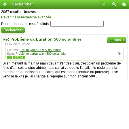
Rechercher
#
2067 résultats trouvés
Revenir à la recherche avancée
Rechercher dans ces résultats:
Re: Problème carburation 500 scrambler
ghislain11
04 Fév 2025, 08:20
Forums:
Forum Quad POLARIS family
Sujet:
Problème carburation 500 scrambler
6
14102
Si en mettant la main la main devant l'entrée d'air, c'est bien un problème de
fuite d'air, soit ta pipe abimé mais ça j'ai vu que tu l'a fait, il te reste alors la
membrane du boisseau de carbu qui est morte ( fendue ou poreuse) . Il se
vend le le kit ( je l'ai changé a l'époque sur mon ancien 500 ...