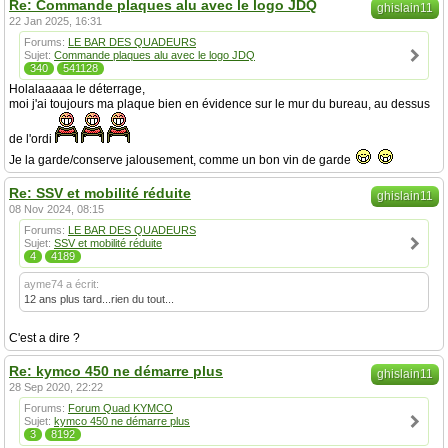
Re: Commande plaques alu avec le logo JDQ
ghislain11
22 Jan 2025, 16:31
Forums:
LE BAR DES QUADEURS
Sujet:
Commande plaques alu avec le logo JDQ
340
541128
Holalaaaaa le déterrage,
moi j'ai toujours ma plaque bien en évidence sur le mur du bureau, au dessus
de l'ordi
Je la garde/conserve jalousement, comme un bon vin de garde
Re: SSV et mobilité réduite
ghislain11
08 Nov 2024, 08:15
Forums:
LE BAR DES QUADEURS
Sujet:
SSV et mobilité réduite
4
4189
ayme74 a écrit:
12 ans plus tard...rien du tout...
C'est a dire ?
Re: kymco 450 ne démarre plus
ghislain11
28 Sep 2020, 22:22
Forums:
Forum Quad KYMCO
Sujet:
kymco 450 ne démarre plus
3
8192