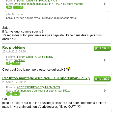
Forums:
Forum Quad HYTRACK, LINHAI
Sujet:
Offre aide en mécanique sur HYTRACK ou autre marque
14
13138
julian66 a écrit:
bonjour j'ai des soucie avec un linhai 260 au secour merci
Salut,
il t'arrive quoi comme soucis ?
T'a regardez si ton problème n'a pas déjà était traité dans des sujets plus
anciens ?
Re: problème
ghislain11
26 Aoû 2017, 09:58
Forums:
Forum Quad POLARIS family
Sujet:
problème
1
6107
C'est peut-être la pompe a essence qui est HS
Re: Infos montage d'un treuil sur sportsman 850xp
ghislain11
26 Aoû 2017, 09:52
Forums:
ACCESSOIRES & EQUIPEMENTS
Sujet:
Infos montage d'un treuil sur sportsman 850xp
4
9571
Salut,
je suis presque sur que les plus longs fils sont pour aller chercher la batterie
mais il n'y a vraiment rien d'écrit desssus ( IN ou OUT ) ??