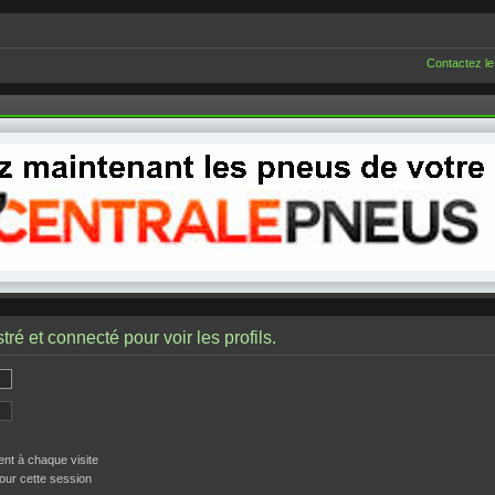
Contactez le
ré et connecté pour voir les profils.
t à chaque visite
our cette session