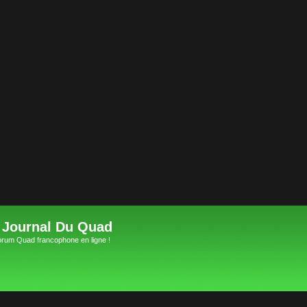
 Journal Du Quad
orum Quad francophone en ligne !