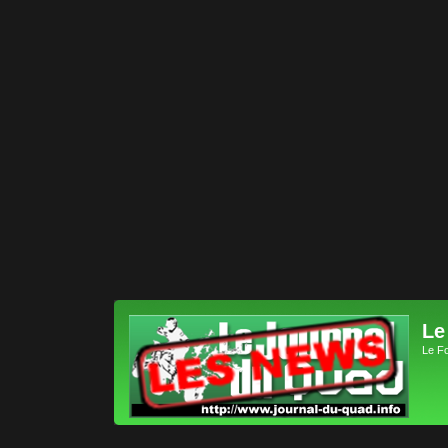
Le
Le F