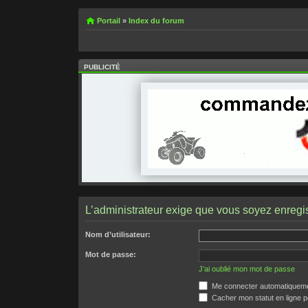
Portail
»
Index du forum
PUBLICITÉ
L’administrateur exige que vous soyez enregist
Nom d’utilisateur:
Mot de passe:
J’ai oublié mon mot de passe
Me connecter automatiquemen
Cacher mon statut en ligne p