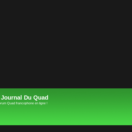
 Journal Du Quad
orum Quad francophone en ligne !