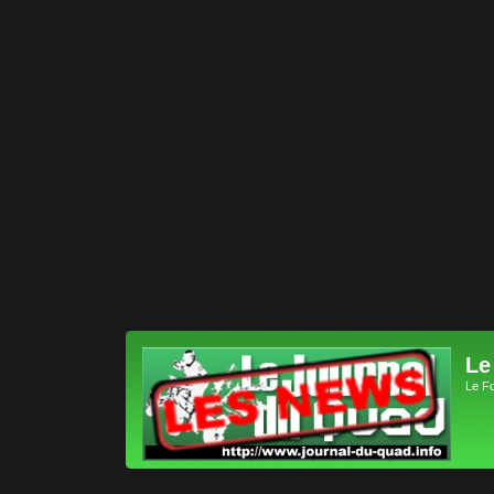
Le
Le F