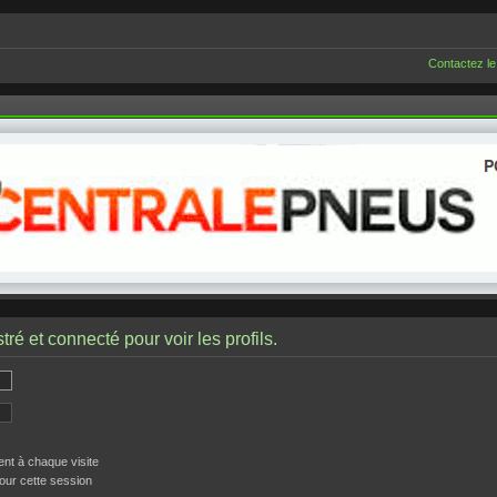
Contactez le
ré et connecté pour voir les profils.
t à chaque visite
our cette session