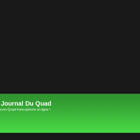
 Journal Du Quad
orum Quad francophone en ligne !