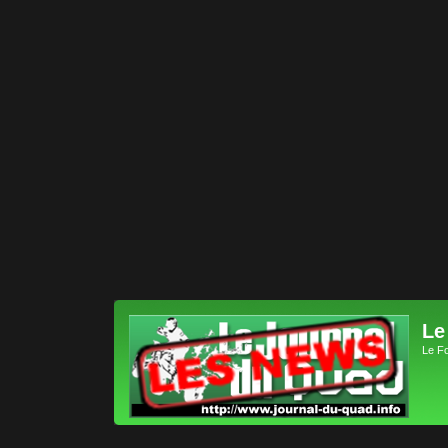
Le
Le F