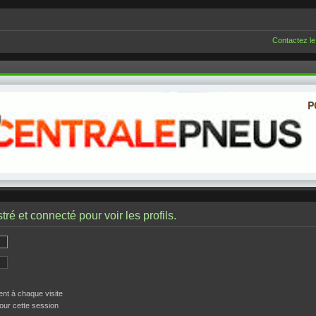
Contactez le
ré et connecté pour voir les profils.
t à chaque visite
our cette session