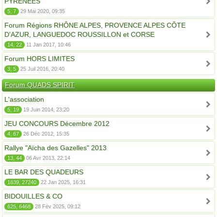
PYRÉNÉES
5, 7
29 Mai 2020, 09:35
Forum Régions RHÔNE ALPES, PROVENCE ALPES CÔTE
D'AZUR, LANGUEDOC ROUSSILLON et CORSE
14, 22
11 Jan 2017, 10:46
Forum HORS LIMITES
3, 5
25 Juil 2016, 20:40
Forum QUADS SPIRIT
L'association
5, 19
19 Juin 2014, 23:20
JEU CONCOURS Décembre 2012
4, 67
26 Déc 2012, 15:35
Rallye "Aïcha des Gazelles" 2013
13, 44
06 Avr 2013, 22:14
LE BAR DES QUADEURS
1639, 27240
22 Jan 2025, 16:31
BIDOUILLES & CO
625, 6468
28 Fév 2025, 09:12