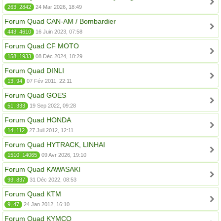
263, 2842
24 Mar 2026, 18:49
Forum Quad CAN-AM / Bombardier
443, 4610
16 Juin 2023, 07:58
Forum Quad CF MOTO
158, 1933
08 Déc 2024, 18:29
Forum Quad DINLI
13, 94
07 Fév 2011, 22:11
Forum Quad GOES
51, 333
19 Sep 2022, 09:28
Forum Quad HONDA
14, 112
27 Juil 2012, 12:11
Forum Quad HYTRACK, LINHAI
1510, 14065
09 Avr 2026, 19:10
Forum Quad KAWASAKI
93, 837
31 Déc 2022, 08:53
Forum Quad KTM
9, 47
24 Jan 2012, 16:10
Forum Quad KYMCO