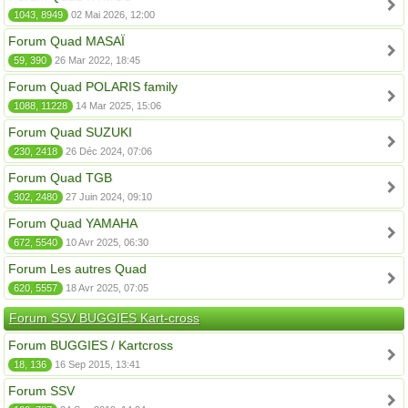
1043, 8949
02 Mai 2026, 12:00
Forum Quad MASAÏ
59, 390
26 Mar 2022, 18:45
Forum Quad POLARIS family
1088, 11228
14 Mar 2025, 15:06
Forum Quad SUZUKI
230, 2418
26 Déc 2024, 07:06
Forum Quad TGB
302, 2480
27 Juin 2024, 09:10
Forum Quad YAMAHA
672, 5540
10 Avr 2025, 06:30
Forum Les autres Quad
620, 5557
18 Avr 2025, 07:05
Forum SSV BUGGIES Kart-cross
Forum BUGGIES / Kartcross
18, 136
16 Sep 2015, 13:41
Forum SSV