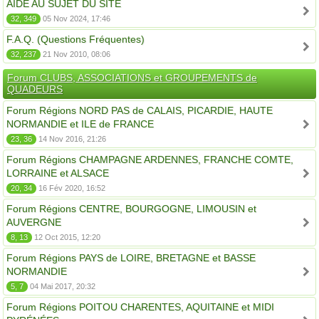
AIDE AU SUJET DU SITE
32, 349
05 Nov 2024, 17:46
F.A.Q. (Questions Fréquentes)
32, 237
21 Nov 2010, 08:06
Forum CLUBS, ASSOCIATIONS et GROUPEMENTS de
QUADEURS
Forum Régions NORD PAS de CALAIS, PICARDIE, HAUTE
NORMANDIE et ILE de FRANCE
23, 36
14 Nov 2016, 21:26
Forum Régions CHAMPAGNE ARDENNES, FRANCHE COMTE,
LORRAINE et ALSACE
20, 34
16 Fév 2020, 16:52
Forum Régions CENTRE, BOURGOGNE, LIMOUSIN et
AUVERGNE
8, 13
12 Oct 2015, 12:20
Forum Régions PAYS de LOIRE, BRETAGNE et BASSE
NORMANDIE
5, 7
04 Mai 2017, 20:32
Forum Régions POITOU CHARENTES, AQUITAINE et MIDI