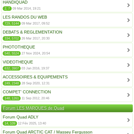
HANDIQUAD
2, 7
09 Mar 2014, 19:21
LES RANDOS DU WEB
729, 5144
09 Mar 2017, 09:52
DEBATS & REGLEMENTATION
334, 5702
26 Mar 2017, 20:30
PHOTOTHEQUE
540, 5524
27 Nov 2024, 20:54
VIDEOTHEQUE
632, 3907
03 Jan 2016, 19:37
ACCESSOIRES & EQUIPEMENTS
249, 2348
28 Sep 2020, 12:31
COMPET' CONNECTION
148, 1261
11 Sep 2012, 20:46
Forum LES MARQUES de Quad
Forum Quad ADLY
14, 109
12 Fév 2025, 13:40
Forum Quad ARCTIC CAT / Massey Fergusson