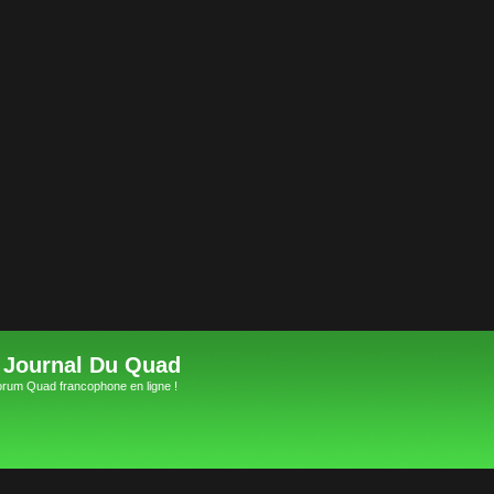
 Journal Du Quad
orum Quad francophone en ligne !