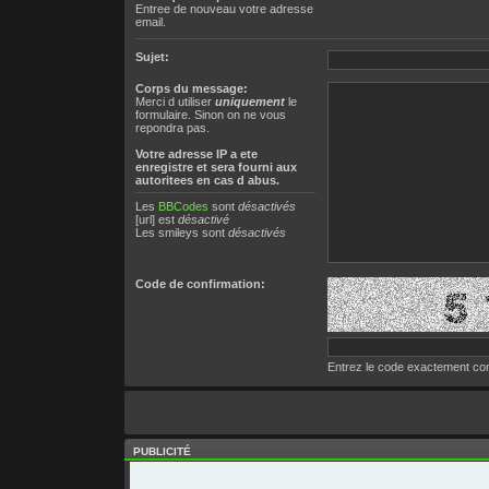
Entree de nouveau votre adresse
email.
Sujet:
Corps du message:
Merci d utiliser
uniquement
le
formulaire. Sinon on ne vous
repondra pas.
Votre adresse ΙΡ a ete
enregistre et sera fourni aux
autoritees en cas d abus.
Les
BBCodes
sont
désactivés
[url] est
désactivé
Les smileys sont
désactivés
Code de confirmation:
Entrez le code exactement com
PUBLICITÉ