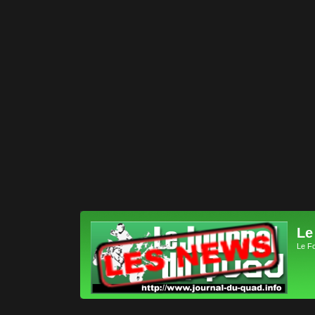
Le
Le F