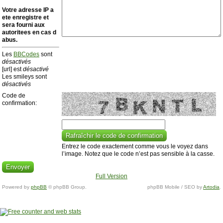
Votre adresse ΙΡ a
ete enregistre et
sera fourni aux
autoritees en cas d
abus.
Les
BBCodes
sont
désactivés
[url] est
désactivé
Les smileys sont
désactivés
Code de
confirmation:
Entrez le code exactement comme vous le voyez dans
l’image. Notez que le code n’est pas sensible à la casse.
Full Version
Powered by
phpBB
© phpBB Group.
phpBB Mobile / SEO by
Artodia
.