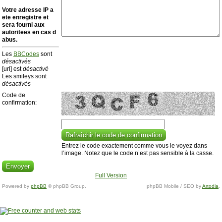
Votre adresse ΙΡ a
ete enregistre et
sera fourni aux
autoritees en cas d
abus.
Les
BBCodes
sont
désactivés
[url] est
désactivé
Les smileys sont
désactivés
Code de
confirmation:
Entrez le code exactement comme vous le voyez dans
l’image. Notez que le code n’est pas sensible à la casse.
Full Version
Powered by
phpBB
© phpBB Group.
phpBB Mobile / SEO by
Artodia
.