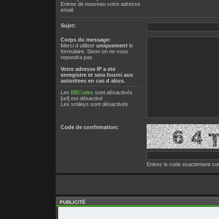
Entree de nouveau votre adresse
email.
Sujet:
Corps du message:
Merci d utiliser
uniquement
le
formulaire. Sinon on ne vous
repondra pas.
Votre adresse ΙΡ a ete
enregistre et sera fourni aux
autoritees en cas d abus.
Les
BBCodes
sont
désactivés
[url] est
désactivé
Les smileys sont
désactivés
Code de confirmation:
Entrez le code exactement com
PUBLICITÉ