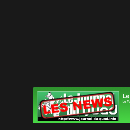
Le
Le F