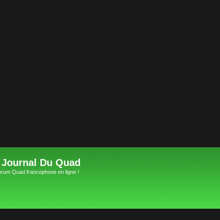
 Journal Du Quad
orum Quad francophone en ligne !