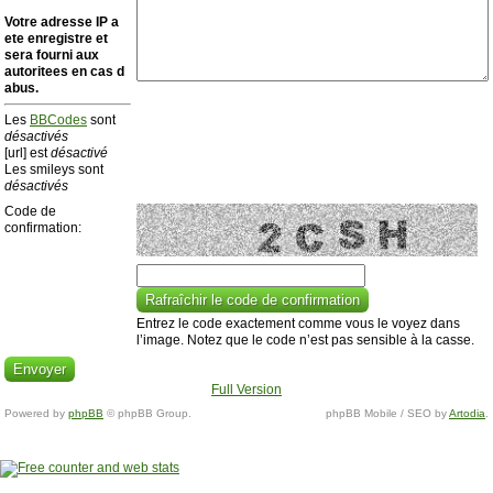
Votre adresse ΙΡ a
ete enregistre et
sera fourni aux
autoritees en cas d
abus.
Les
BBCodes
sont
désactivés
[url] est
désactivé
Les smileys sont
désactivés
Code de
confirmation:
Entrez le code exactement comme vous le voyez dans
l’image. Notez que le code n’est pas sensible à la casse.
Full Version
Powered by
phpBB
© phpBB Group.
phpBB Mobile / SEO by
Artodia
.