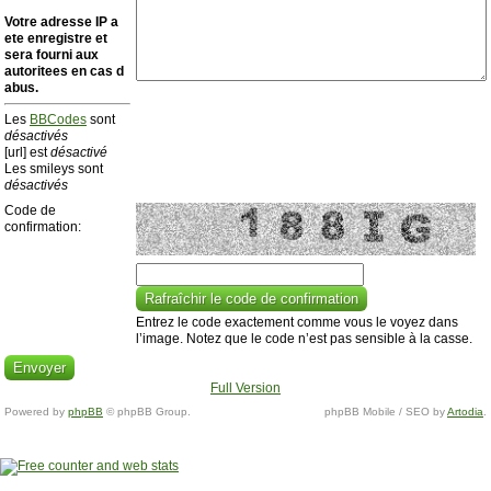
Votre adresse ΙΡ a
ete enregistre et
sera fourni aux
autoritees en cas d
abus.
Les
BBCodes
sont
désactivés
[url] est
désactivé
Les smileys sont
désactivés
Code de
confirmation:
Entrez le code exactement comme vous le voyez dans
l’image. Notez que le code n’est pas sensible à la casse.
Full Version
Powered by
phpBB
© phpBB Group.
phpBB Mobile / SEO by
Artodia
.