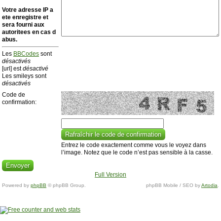
Votre adresse ΙΡ a
ete enregistre et
sera fourni aux
autoritees en cas d
abus.
Les
BBCodes
sont
désactivés
[url] est
désactivé
Les smileys sont
désactivés
Code de
confirmation:
Entrez le code exactement comme vous le voyez dans
l’image. Notez que le code n’est pas sensible à la casse.
Full Version
Powered by
phpBB
© phpBB Group.
phpBB Mobile / SEO by
Artodia
.