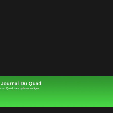
 Journal Du Quad
orum Quad francophone en ligne !