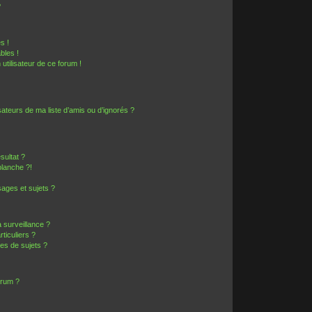
?
s !
bles !
 utilisateur de ce forum !
ateurs de ma liste d’amis ou d’ignorés ?
sultat ?
lanche ?!
ages et sujets ?
a surveillance ?
ticuliers ?
es de sujets ?
orum ?