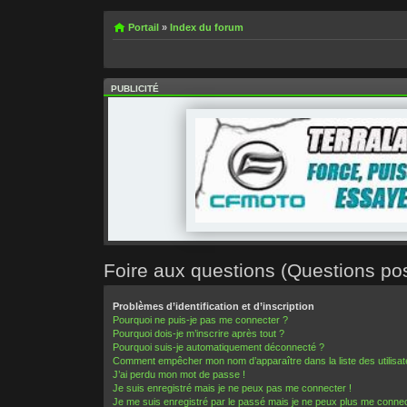
Portail
»
Index du forum
PUBLICITÉ
Foire aux questions (Questions p
Problèmes d’identification et d’inscription
Pourquoi ne puis-je pas me connecter ?
Pourquoi dois-je m’inscrire après tout ?
Pourquoi suis-je automatiquement déconnecté ?
Comment empêcher mon nom d’apparaître dans la liste des utilisa
J’ai perdu mon mot de passe !
Je suis enregistré mais je ne peux pas me connecter !
Je me suis enregistré par le passé mais je ne peux plus me connec