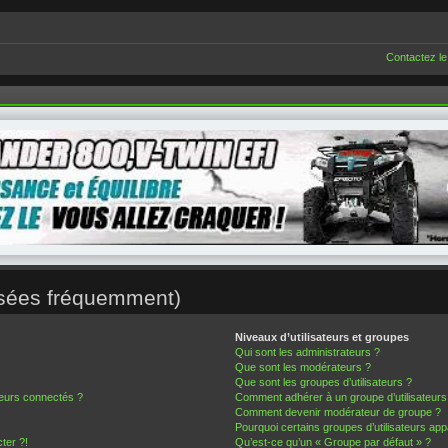
Contactez le
osées fréquemment)
Niveaux d’utilisateurs et groupes
Qui sont les administrateurs ?
Que sont les modérateurs ?
Que sont les groupes d’utilisateurs ?
teurs connectés ?
Comment adhérer à un groupe d’utilisateurs
Comment devenir modérateur de groupe ?
Pourquoi certains groupes d’utilisateurs app
ter ?!
Qu’est-ce qu’un « Groupe par défaut » ?