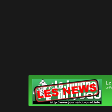
Le
Le F