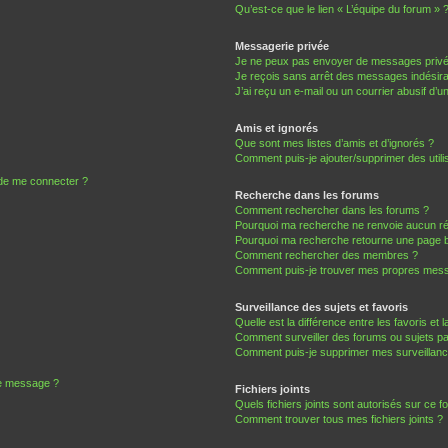
Qu’est-ce que le lien « L’équipe du forum » 
Messagerie privée
Je ne peux pas envoyer de messages privé
Je reçois sans arrêt des messages indésira
J’ai reçu un e-mail ou un courrier abusif d’un
Amis et ignorés
Que sont mes listes d’amis et d’ignorés ?
Comment puis-je ajouter/supprimer des utilis
 de me connecter ?
Recherche dans les forums
Comment rechercher dans les forums ?
Pourquoi ma recherche ne renvoie aucun ré
Pourquoi ma recherche retourne une page b
Comment rechercher des membres ?
Comment puis-je trouver mes propres mess
Surveillance des sujets et favoris
Quelle est la différence entre les favoris et l
Comment surveiller des forums ou sujets par
Comment puis-je supprimer mes surveillanc
de message ?
Fichiers joints
Quels fichiers joints sont autorisés sur ce f
Comment trouver tous mes fichiers joints ?