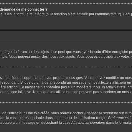
me demande de me connecter ?
ils via le formulaire intégré (si la fonction a été activée par l’administrateur). Ce
 page du forum ou des sujets. Il se peut que vous ayez besoin d’être enregistré p
emple: Vous
pouvez
poster des nouveaux sujets, Vous
pouvez
participer aux votes, 
vez modifier ou supprimer que vos propres messages. Vous pouvez modifier un mes
espondant. Si quelqu’un a déjà répondu au message, un petit texte s’affichera en 
dernière édition. Ce message n’apparaîtra pas si un modérateur ou un administrateur m
 leur propre initiative. Notez que les utilisateurs ne peuvent pas supprimer un mes
de l’utilisateur. Une fois créée, vous pouvez cocher
Attacher sa signature
sur le f
vant la case correspondante dans le panneau de l’utilisateur (onglet
Préférences du
e ajoutée à un message en décochant la case
Attacher sa signature
dans le formula