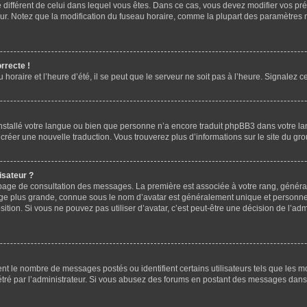
ire différent de celui dans lequel vous êtes. Dans ce cas, vous devez modifier vos p
eur. Notez que la modification du fuseau horaire, comme la plupart des paramètres n
rrecte !
horaire et l’heure d’été, il se peut que le serveur ne soit pas à l’heure. Signalez c
 installé votre langue ou bien que personne n’a encore traduit phpBB3 dans votre la
e créer une nouvelle traduction. Vous trouverez plus d’informations sur le site du g
isateur ?
la page de consultation des messages. La première est associée à votre rang, génér
e plus grande, connue sous le nom d’avatar est généralement unique et personnelle 
osition. Si vous ne pouvez pas utiliser d’avatar, c’est peut-être une décision de l’a
ent le nombre de messages postés ou identifient certains utilisateurs tels que les 
ramétré par l’administrateur. Si vous abusez des forums en postant des messages dan