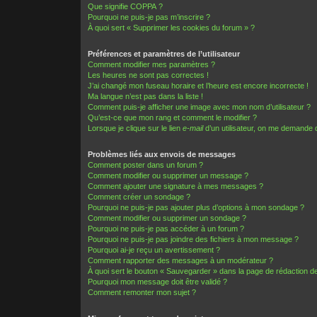
Que signifie COPPA ?
Pourquoi ne puis-je pas m’inscrire ?
À quoi sert « Supprimer les cookies du forum » ?
Préférences et paramètres de l’utilisateur
Comment modifier mes paramètres ?
Les heures ne sont pas correctes !
J’ai changé mon fuseau horaire et l’heure est encore incorrecte !
Ma langue n’est pas dans la liste !
Comment puis-je afficher une image avec mon nom d’utilisateur ?
Qu’est-ce que mon rang et comment le modifier ?
Lorsque je clique sur le lien
e-mail
d’un utilisateur, on me demande
Problèmes liés aux envois de messages
Comment poster dans un forum ?
Comment modifier ou supprimer un message ?
Comment ajouter une signature à mes messages ?
Comment créer un sondage ?
Pourquoi ne puis-je pas ajouter plus d’options à mon sondage ?
Comment modifier ou supprimer un sondage ?
Pourquoi ne puis-je pas accéder à un forum ?
Pourquoi ne puis-je pas joindre des fichiers à mon message ?
Pourquoi ai-je reçu un avertissement ?
Comment rapporter des messages à un modérateur ?
À quoi sert le bouton « Sauvegarder » dans la page de rédaction 
Pourquoi mon message doit être validé ?
Comment remonter mon sujet ?