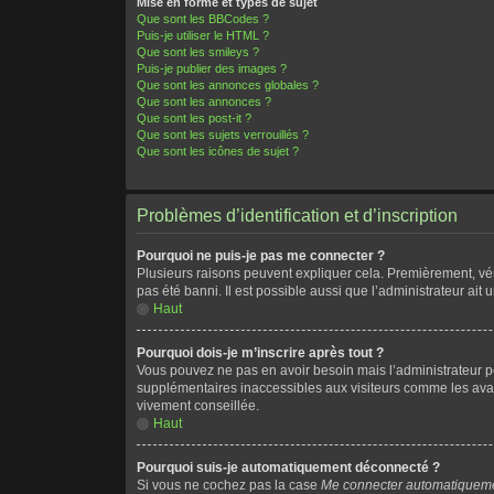
Mise en forme et types de sujet
Que sont les BBCodes ?
Puis-je utiliser le HTML ?
Que sont les smileys ?
Puis-je publier des images ?
Que sont les annonces globales ?
Que sont les annonces ?
Que sont les post-it ?
Que sont les sujets verrouillés ?
Que sont les icônes de sujet ?
Problèmes d’identification et d’inscription
Pourquoi ne puis-je pas me connecter ?
Plusieurs raisons peuvent expliquer cela. Premièrement, vérif
pas été banni. Il est possible aussi que l’administrateur ait u
Haut
Pourquoi dois-je m’inscrire après tout ?
Vous pouvez ne pas en avoir besoin mais l’administrateur pe
supplémentaires inaccessibles aux visiteurs comme les avata
vivement conseillée.
Haut
Pourquoi suis-je automatiquement déconnecté ?
Si vous ne cochez pas la case
Me connecter automatiqueme