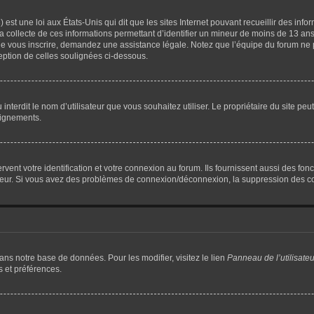
 est une loi aux États-Unis qui dit que les sites Internet pouvant recueillir des in
la collecte de ces informations permettant d’identifier un mineur de moins de 13 ans
 de vous inscrire, demandez une assistance légale. Notez que l’équipe du forum ne p
ception de celles soulignées ci-dessous.
 ou interdit le nom d’utilisateur que vous souhaitez utiliser. Le propriétaire du site 
eignements.
nt votre identification et votre connexion au forum. Ils fournissent aussi des fonct
rateur. Si vous avez des problèmes de connexion/déconnexion, la suppression des co
dans notre base de données. Pour les modifier, visitez le lien
Panneau de l’utilisateu
s et préférences.