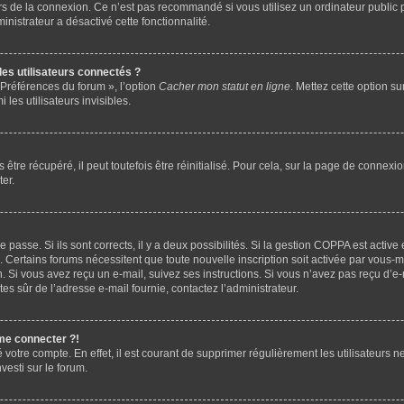
rs de la connexion. Ce n’est pas recommandé si vous utilisez un ordinateur public p
ministrateur a désactivé cette fonctionnalité.
es utilisateurs connectés ?
 Préférences du forum », l’option
Cacher mon statut en ligne
. Mettez cette option su
les utilisateurs invisibles.
tre récupéré, il peut toutefois être réinitialisé. Pour cela, sur la page de connexio
er.
de passe. Si ils sont corrects, il y a deux possibilités. Si la gestion COPPA est activ
ues. Certains forums nécessitent que toute nouvelle inscription soit activée par vou
on. Si vous avez reçu un e-mail, suivez ses instructions. Si vous n’avez pas reçu d’e
 êtes sûr de l’adresse e-mail fournie, contactez l’administrateur.
 me connecter ?!
é votre compte. En effet, il est courant de supprimer régulièrement les utilisateurs 
vesti sur le forum.