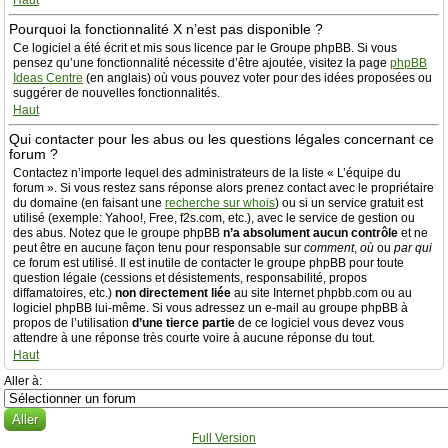
Haut
Pourquoi la fonctionnalité X n’est pas disponible ?
Ce logiciel a été écrit et mis sous licence par le Groupe phpBB. Si vous
pensez qu’une fonctionnalité nécessite d’être ajoutée, visitez la page
phpBB
Ideas Centre
(en anglais) où vous pouvez voter pour des idées proposées ou
suggérer de nouvelles fonctionnalités.
Haut
Qui contacter pour les abus ou les questions légales concernant ce
forum ?
Contactez n’importe lequel des administrateurs de la liste « L’équipe du
forum ». Si vous restez sans réponse alors prenez contact avec le propriétaire
du domaine (en faisant une
recherche sur whois
) ou si un service gratuit est
utilisé (exemple: Yahoo!, Free, f2s.com, etc.), avec le service de gestion ou
des abus. Notez que le groupe phpBB
n’a absolument aucun contrôle
et ne
peut être en aucune façon tenu pour responsable sur
comment
,
où
ou
par qui
ce forum est utilisé. Il est inutile de contacter le groupe phpBB pour toute
question légale (cessions et désistements, responsabilité, propos
diffamatoires, etc.)
non directement liée
au site Internet phpbb.com ou au
logiciel phpBB lui-même. Si vous adressez un e-mail au groupe phpBB à
propos de l’utilisation
d’une tierce partie
de ce logiciel vous devez vous
attendre à une réponse très courte voire à aucune réponse du tout.
Haut
Aller à:
Full Version