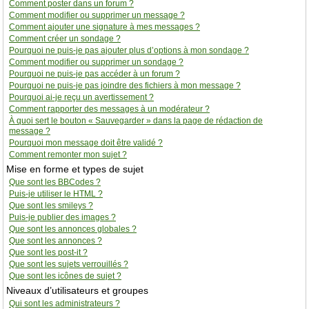
Comment poster dans un forum ?
Comment modifier ou supprimer un message ?
Comment ajouter une signature à mes messages ?
Comment créer un sondage ?
Pourquoi ne puis-je pas ajouter plus d’options à mon sondage ?
Comment modifier ou supprimer un sondage ?
Pourquoi ne puis-je pas accéder à un forum ?
Pourquoi ne puis-je pas joindre des fichiers à mon message ?
Pourquoi ai-je reçu un avertissement ?
Comment rapporter des messages à un modérateur ?
À quoi sert le bouton « Sauvegarder » dans la page de rédaction de
message ?
Pourquoi mon message doit être validé ?
Comment remonter mon sujet ?
Mise en forme et types de sujet
Que sont les BBCodes ?
Puis-je utiliser le HTML ?
Que sont les smileys ?
Puis-je publier des images ?
Que sont les annonces globales ?
Que sont les annonces ?
Que sont les post-it ?
Que sont les sujets verrouillés ?
Que sont les icônes de sujet ?
Niveaux d’utilisateurs et groupes
Qui sont les administrateurs ?