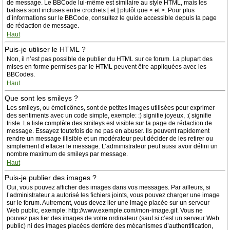
de message. Le BBCode lui-même est similaire au style HTML, mais les
balises sont incluses entre crochets [ et ] plutôt que < et >. Pour plus
d’informations sur le BBCode, consultez le guide accessible depuis la page
de rédaction de message.
Haut
Puis-je utiliser le HTML ?
Non, il n’est pas possible de publier du HTML sur ce forum. La plupart des
mises en forme permises par le HTML peuvent être appliquées avec les
BBCodes.
Haut
Que sont les smileys ?
Les smileys, ou émoticônes, sont de petites images utilisées pour exprimer
des sentiments avec un code simple, exemple: :) signifie joyeux, :( signifie
triste. La liste complète des smileys est visible sur la page de rédaction de
message. Essayez toutefois de ne pas en abuser. Ils peuvent rapidement
rendre un message illisible et un modérateur peut décider de les retirer ou
simplement d’effacer le message. L’administrateur peut aussi avoir défini un
nombre maximum de smileys par message.
Haut
Puis-je publier des images ?
Oui, vous pouvez afficher des images dans vos messages. Par ailleurs, si
l’administrateur a autorisé les fichiers joints, vous pouvez charger une image
sur le forum. Autrement, vous devez lier une image placée sur un serveur
Web public, exemple: http://www.exemple.com/mon-image.gif. Vous ne
pouvez pas lier des images de votre ordinateur (sauf si c’est un serveur Web
public) ni des images placées derrière des mécanismes d’authentification,