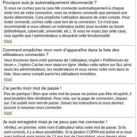
Pourquoi suis-je automatiquement déconnecté ?
Si vous ne cochez pas la case
Me connecter automatiquement à chaque
visite
lors de votre connexion, vous ne resterez connecté que pendant une
durée déterminée. Cela empêche l’utilisation abusive de votre compte. Pour
rester connecté, cochez cette case lors de la connexion. Ce n’est pas
recommandé si vous utilisez un ordinateur public pour accéder au forum
(bibliothèque, cybercafé, université, etc.). Si vous ne voyez pas cette case,
cela signifie que l’administrateur a désactivé cette fonctionnalité.
Haut
Comment empêcher mon nom d’apparaître dans la liste des
utilisateurs connectés ?
Vous trouverez dans votre panneau de l’utilisateur, onglet « Préférences du
forum », l’option
Cacher mon statut en ligne
. Mettez cette option sur
Oui
ainsi
seuls les administrateurs, les modérateurs et vous verrez votre nom dans la
liste. Vous serez compté parmi les utilisateurs invisibles.
Haut
J’ai perdu mon mot de passe !
Pas de panique ! Bien que votre mot de passe ne puisse pas être récupéré, il
peut toutefois être réinitialisé. Pour cela, sur la page de connexion, cliquez
sur
J’ai oublié mon mot de passe
. Suivez les instructions et vous devriez
pouvoir à nouveau vous connecter.
Haut
Je suis enregistré mais je ne peux pas me connecter !
Vérifiez, en premier, votre nom d’utilisateur et/ou votre mot de passe. Si ils
sont corrects, il y a deux possibilités. Si la gestion COPPA est active et si vous
avez indiqué avoir moins de 13 ans lors de l’inscription, vous devrez alors