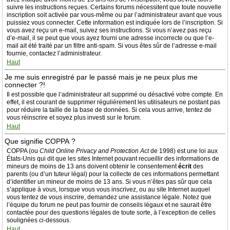
suivre les instructions reçues. Certains forums nécessitent que toute nouvelle
inscription soit activée par vous-même ou par l’administrateur avant que vous
puissiez vous connecter. Cette information est indiquée lors de l’inscription. Si
vous avez reçu un e-mail, suivez ses instructions. Si vous n’avez pas reçu
d’e-mail, il se peut que vous ayez fourni une adresse incorrecte ou que l’e-
mail ait été traité par un filtre anti-spam. Si vous êtes sûr de l’adresse e-mail
fournie, contactez l’administrateur.
Haut
Je me suis enregistré par le passé mais je ne peux plus me
connecter ?!
Il est possible que l’administrateur ait supprimé ou désactivé votre compte. En
effet, il est courant de supprimer régulièrement les utilisateurs ne postant pas
pour réduire la taille de la base de données. Si cela vous arrive, tentez de
vous réinscrire et soyez plus investi sur le forum.
Haut
Que signifie COPPA ?
COPPA (ou
Child Online Privacy and Protection Act
de 1998) est une loi aux
États-Unis qui dit que les sites Internet pouvant recueillir des informations de
mineurs de moins de 13 ans doivent obtenir le consentement
écrit
des
parents (ou d’un tuteur légal) pour la collecte de ces informations permettant
d’identifier un mineur de moins de 13 ans. Si vous n’êtes pas sûr que cela
s’applique à vous, lorsque vous vous inscrivez, ou au site Internet auquel
vous tentez de vous inscrire, demandez une assistance légale. Notez que
l’équipe du forum ne peut pas fournir de conseils légaux et ne saurait être
contactée pour des questions légales de toute sorte, à l’exception de celles
soulignées ci-dessous.
Haut