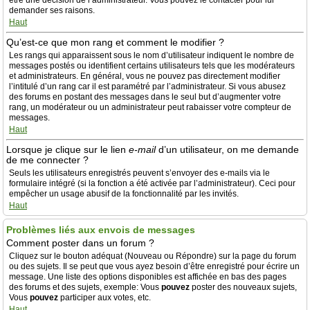
être une décision de l’administrateur. Vous pouvez le contacter pour lui
demander ses raisons.
Haut
Qu’est-ce que mon rang et comment le modifier ?
Les rangs qui apparaissent sous le nom d’utilisateur indiquent le nombre de
messages postés ou identifient certains utilisateurs tels que les modérateurs
et administrateurs. En général, vous ne pouvez pas directement modifier
l’intitulé d’un rang car il est paramétré par l’administrateur. Si vous abusez
des forums en postant des messages dans le seul but d’augmenter votre
rang, un modérateur ou un administrateur peut rabaisser votre compteur de
messages.
Haut
Lorsque je clique sur le lien
e-mail
d’un utilisateur, on me demande
de me connecter ?
Seuls les utilisateurs enregistrés peuvent s’envoyer des e-mails via le
formulaire intégré (si la fonction a été activée par l’administrateur). Ceci pour
empêcher un usage abusif de la fonctionnalité par les invités.
Haut
Problèmes liés aux envois de messages
Comment poster dans un forum ?
Cliquez sur le bouton adéquat (Nouveau ou Répondre) sur la page du forum
ou des sujets. Il se peut que vous ayez besoin d’être enregistré pour écrire un
message. Une liste des options disponibles est affichée en bas des pages
des forums et des sujets, exemple: Vous
pouvez
poster des nouveaux sujets,
Vous
pouvez
participer aux votes, etc.
Haut