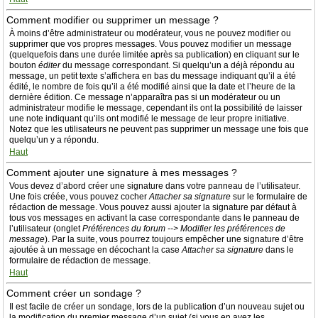
Comment modifier ou supprimer un message ?
À moins d’être administrateur ou modérateur, vous ne pouvez modifier ou
supprimer que vos propres messages. Vous pouvez modifier un message
(quelquefois dans une durée limitée après sa publication) en cliquant sur le
bouton
éditer
du message correspondant. Si quelqu’un a déjà répondu au
message, un petit texte s’affichera en bas du message indiquant qu’il a été
édité, le nombre de fois qu’il a été modifié ainsi que la date et l’heure de la
dernière édition. Ce message n’apparaîtra pas si un modérateur ou un
administrateur modifie le message, cependant ils ont la possibilité de laisser
une note indiquant qu’ils ont modifié le message de leur propre initiative.
Notez que les utilisateurs ne peuvent pas supprimer un message une fois que
quelqu’un y a répondu.
Haut
Comment ajouter une signature à mes messages ?
Vous devez d’abord créer une signature dans votre panneau de l’utilisateur.
Une fois créée, vous pouvez cocher
Attacher sa signature
sur le formulaire de
rédaction de message. Vous pouvez aussi ajouter la signature par défaut à
tous vos messages en activant la case correspondante dans le panneau de
l’utilisateur (onglet
Préférences du forum --> Modifier les préférences de
message
). Par la suite, vous pourrez toujours empêcher une signature d’être
ajoutée à un message en décochant la case
Attacher sa signature
dans le
formulaire de rédaction de message.
Haut
Comment créer un sondage ?
Il est facile de créer un sondage, lors de la publication d’un nouveau sujet ou
la modification du premier message d’un sujet (si vous en avez les