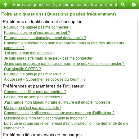
Foire aux questions (Questions posées fréquemment)
Foire aux questions (Questions posées fréquemment)
Problèmes d’identification et d’inscription
Pourquoi ne puis-je pas me connecter ?
Pourquoi dois-je m’inscrire après tout ?
Pourquoi suis-je automatiquement déconnecté ?
Comment empêcher mon nom d’apparaître dans la liste des utilisateurs
connectés ?
J’ai perdu mon mot de passe !
Je suis enregistré mais je ne peux pas me connecter !
Je me suis enregistré par le passé mais je ne peux plus me connecter ?!
Que signifie COPPA ?
Pourquoi ne puis-je pas m’inscrire ?
À quoi sert « Supprimer les cookies du forum » ?
Préférences et paramètres de l’utilisateur
Comment modifier mes paramètres ?
Les heures ne sont pas correctes !
J’ai changé mon fuseau horaire et l’heure est encore incorrecte !
Ma langue n’est pas dans la liste !
Comment puis-je afficher une image avec mon nom d’utilisateur ?
Qu’est-ce que mon rang et comment le modifier ?
Lorsque je clique sur le lien
e-mail
d’un utilisateur, on me demande de me
connecter ?
Problèmes liés aux envois de messages