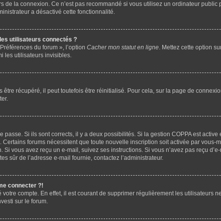
rs de la connexion. Ce n’est pas recommandé si vous utilisez un ordinateur public p
ministrateur a désactivé cette fonctionnalité.
es utilisateurs connectés ?
 Préférences du forum », l’option
Cacher mon statut en ligne
. Mettez cette option su
les utilisateurs invisibles.
tre récupéré, il peut toutefois être réinitialisé. Pour cela, sur la page de connexio
er.
de passe. Si ils sont corrects, il y a deux possibilités. Si la gestion COPPA est activ
ues. Certains forums nécessitent que toute nouvelle inscription soit activée par vou
on. Si vous avez reçu un e-mail, suivez ses instructions. Si vous n’avez pas reçu d’e
 êtes sûr de l’adresse e-mail fournie, contactez l’administrateur.
 me connecter ?!
é votre compte. En effet, il est courant de supprimer régulièrement les utilisateurs 
vesti sur le forum.