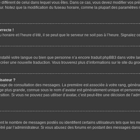
ire différent de celui dans lequel vous êtes. Dans ce cas, vous devez modifier vos p
eur. Notez que la modification du fuseau horaire, comme la plupart des paramètres n
rrecte !
horaire et l’heure d’été, il se peut que le serveur ne soit pas à l’heure. Signalez c
 installé votre langue ou bien que personne n’a encore traduit phpBB3 dans votre la
e créer une nouvelle traduction. Vous trouverez plus d’informations sur le site du g
isateur ?
la page de consultation des messages. La première est associée à votre rang, génér
e plus grande, connue sous le nom d’avatar est généralement unique et personnelle 
osition. Si vous ne pouvez pas utiliser d’avatar, c’est peut-être une décision de l’a
ent le nombre de messages postés ou identifient certains utilisateurs tels que les 
ramétré par l’administrateur. Si vous abusez des forums en postant des messages dan