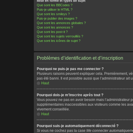
Mise en forme et types de sujet
Que sont les BBCodes ?
Puis-je utiliser le HTML ?
Que sont les smileys ?
Puis-je publier des images ?
Que sont les annonces globales ?
Que sont les annonces ?
Que sont les post-it ?
Que sont les sujets verrouillés ?
Que sont les icônes de sujet ?
Problèmes d’identification et d’inscription
Pourquoi ne puis-je pas me connecter ?
Plusieurs raisons peuvent expliquer cela. Premièrement, vérif
pas été banni. Il est possible aussi que l’administrateur ait u
Haut
Pourquoi dois-je m’inscrire après tout ?
Vous pouvez ne pas en avoir besoin mais l’administrateur pe
supplémentaires inaccessibles aux visiteurs comme les avata
vivement conseillée.
Haut
Pourquoi suis-je automatiquement déconnecté ?
Si vous ne cochez pas la case
Me connecter automatiqueme