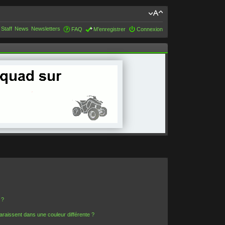
 Staff
News
Newsletters
FAQ
M’enregistrer
Connexion
 ?
araissent dans une couleur différente ?