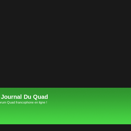
 Journal Du Quad
orum Quad francophone en ligne !