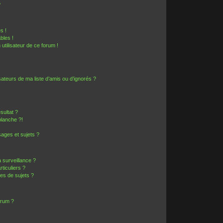
?
s !
bles !
 utilisateur de ce forum !
ateurs de ma liste d’amis ou d’ignorés ?
sultat ?
lanche ?!
ages et sujets ?
a surveillance ?
ticuliers ?
es de sujets ?
orum ?