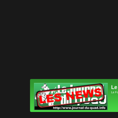
Le
Le F