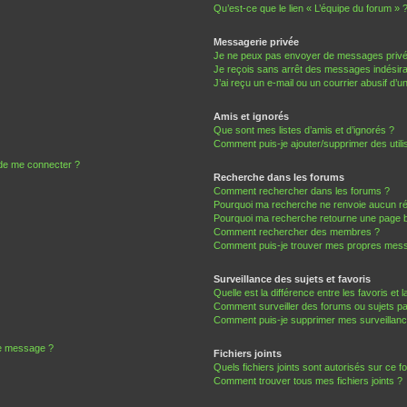
Qu’est-ce que le lien « L’équipe du forum » 
Messagerie privée
Je ne peux pas envoyer de messages privé
Je reçois sans arrêt des messages indésira
J’ai reçu un e-mail ou un courrier abusif d’un
Amis et ignorés
Que sont mes listes d’amis et d’ignorés ?
Comment puis-je ajouter/supprimer des utilis
 de me connecter ?
Recherche dans les forums
Comment rechercher dans les forums ?
Pourquoi ma recherche ne renvoie aucun ré
Pourquoi ma recherche retourne une page b
Comment rechercher des membres ?
Comment puis-je trouver mes propres mess
Surveillance des sujets et favoris
Quelle est la différence entre les favoris et l
Comment surveiller des forums ou sujets par
Comment puis-je supprimer mes surveillanc
de message ?
Fichiers joints
Quels fichiers joints sont autorisés sur ce f
Comment trouver tous mes fichiers joints ?