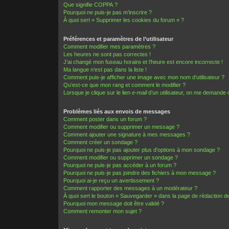
Que signifie COPPA ?
Pourquoi ne puis-je pas m’inscrire ?
À quoi sert « Supprimer les cookies du forum » ?
Préférences et paramètres de l’utilisateur
Comment modifier mes paramètres ?
Les heures ne sont pas correctes !
J’ai changé mon fuseau horaire et l’heure est encore incorrecte !
Ma langue n’est pas dans la liste !
Comment puis-je afficher une image avec mon nom d’utilisateur ?
Qu’est-ce que mon rang et comment le modifier ?
Lorsque je clique sur le lien
e-mail
d’un utilisateur, on me demande
Problèmes liés aux envois de messages
Comment poster dans un forum ?
Comment modifier ou supprimer un message ?
Comment ajouter une signature à mes messages ?
Comment créer un sondage ?
Pourquoi ne puis-je pas ajouter plus d’options à mon sondage ?
Comment modifier ou supprimer un sondage ?
Pourquoi ne puis-je pas accéder à un forum ?
Pourquoi ne puis-je pas joindre des fichiers à mon message ?
Pourquoi ai-je reçu un avertissement ?
Comment rapporter des messages à un modérateur ?
À quoi sert le bouton « Sauvegarder » dans la page de rédaction 
Pourquoi mon message doit être validé ?
Comment remonter mon sujet ?