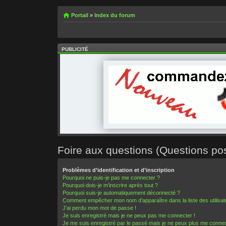
Portail
»
Index du forum
PUBLICITÉ
Foire aux questions (Questions p
Problèmes d’identification et d’inscription
Pourquoi ne puis-je pas me connecter ?
Pourquoi dois-je m’inscrire après tout ?
Pourquoi suis-je automatiquement déconnecté ?
Comment empêcher mon nom d’apparaître dans la liste des utilisa
J’ai perdu mon mot de passe !
Je suis enregistré mais je ne peux pas me connecter !
Je me suis enregistré par le passé mais je ne peux plus me connec