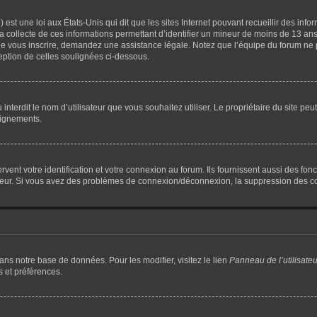
 est une loi aux États-Unis qui dit que les sites Internet pouvant recueillir des in
la collecte de ces informations permettant d’identifier un mineur de moins de 13 ans
 de vous inscrire, demandez une assistance légale. Notez que l’équipe du forum ne p
ception de celles soulignées ci-dessous.
 ou interdit le nom d’utilisateur que vous souhaitez utiliser. Le propriétaire du site 
eignements.
nt votre identification et votre connexion au forum. Ils fournissent aussi des fonct
rateur. Si vous avez des problèmes de connexion/déconnexion, la suppression des co
dans notre base de données. Pour les modifier, visitez le lien
Panneau de l’utilisateu
s et préférences.