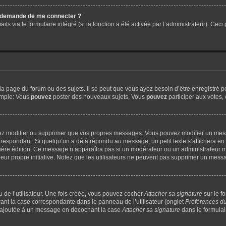
me demande de me connecter ?
ils via le formulaire intégré (si la fonction a été activée par l’administrateur). Ce
 page du forum ou des sujets. Il se peut que vous ayez besoin d’être enregistré p
emple: Vous
pouvez
poster des nouveaux sujets, Vous
pouvez
participer aux votes, 
vez modifier ou supprimer que vos propres messages. Vous pouvez modifier un mes
espondant. Si quelqu’un a déjà répondu au message, un petit texte s’affichera en 
dernière édition. Ce message n’apparaîtra pas si un modérateur ou un administrateur m
 leur propre initiative. Notez que les utilisateurs ne peuvent pas supprimer un mes
de l’utilisateur. Une fois créée, vous pouvez cocher
Attacher sa signature
sur le f
vant la case correspondante dans le panneau de l’utilisateur (onglet
Préférences du
e ajoutée à un message en décochant la case
Attacher sa signature
dans le formula