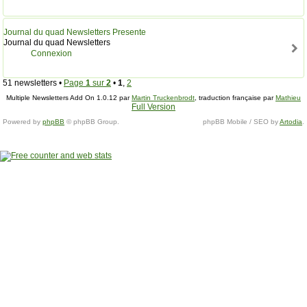
Journal du quad Newsletters Presente
Journal du quad Newsletters
Connexion
51 newsletters •
Page
1
sur
2
•
1
,
2
Multiple Newsletters Add On 1.0.12 par
Martin Truckenbrodt
, traduction française par
Mathieu
Full Version
M.
.
Powered by
phpBB
© phpBB Group.
phpBB Mobile / SEO by
Artodia
.