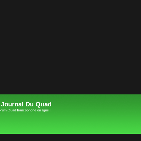
 Journal Du Quad
orum Quad francophone en ligne !