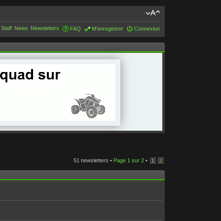
 Staff
News
Newsletters
FAQ
M’enregistrer
Connexion
51 newsletters •
Page
1
sur
2
•
1
2