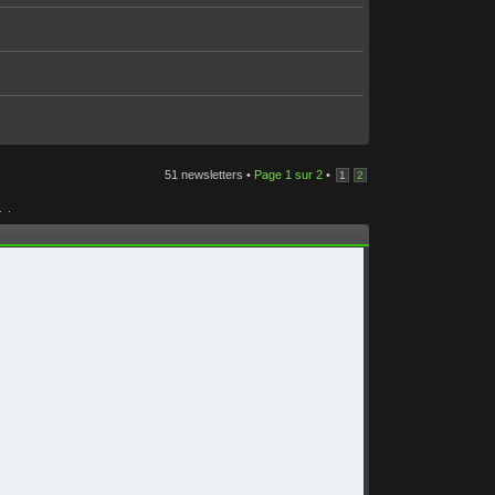
51 newsletters •
Page
1
sur
2
•
1
2
.
.