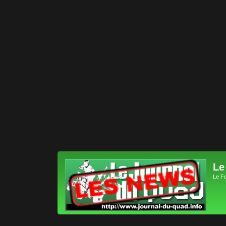
Le
Le F