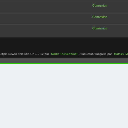
Connexion
Connexion
Connexion
ultiple Newsletters Add On 1.0.12 par
Martin Truckenbrodt
, traduction française par
Mathieu M