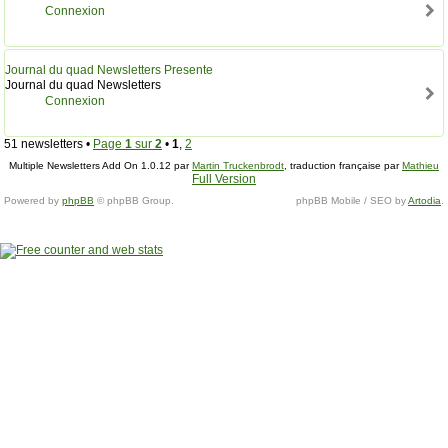
Connexion
Journal du quad Newsletters Presente
Journal du quad Newsletters
Connexion
51 newsletters •
Page
1
sur
2
•
1
,
2
Multiple Newsletters Add On 1.0.12 par
Martin Truckenbrodt
, traduction française par
Mathieu
Full Version
M.
.
Powered by
phpBB
© phpBB Group.
phpBB Mobile / SEO by
Artodia
.