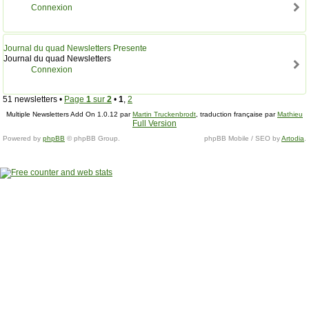
Connexion
Journal du quad Newsletters Presente
Journal du quad Newsletters
Connexion
51 newsletters •
Page
1
sur
2
•
1
,
2
Multiple Newsletters Add On 1.0.12 par
Martin Truckenbrodt
, traduction française par
Mathieu
Full Version
M.
.
Powered by
phpBB
© phpBB Group.
phpBB Mobile / SEO by
Artodia
.