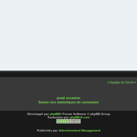
L’équipe du forum
•
quad occasion
Suivez nos statistiques de connexion
Développé par
phpBB
® Forum Software © phpBB Group
Traduction par
phpBB-fr.com
Publicités par
Advertisement Management