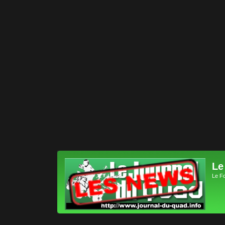
Le
Le F