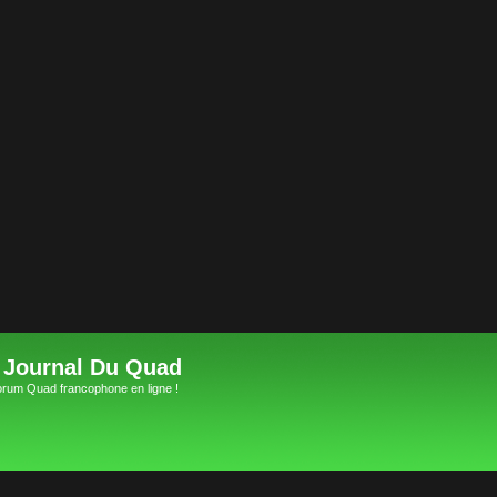
 Journal Du Quad
orum Quad francophone en ligne !