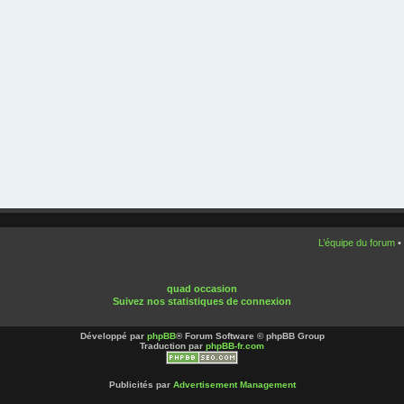
L’équipe du forum
•
quad occasion
Suivez nos statistiques de connexion
Développé par
phpBB
® Forum Software © phpBB Group
Traduction par
phpBB-fr.com
Publicités par
Advertisement Management