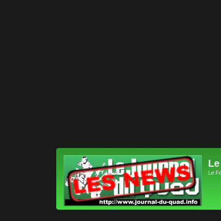
Le
Le F