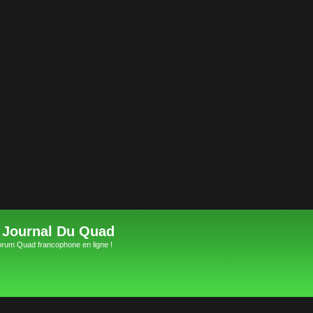
 Journal Du Quad
orum Quad francophone en ligne !