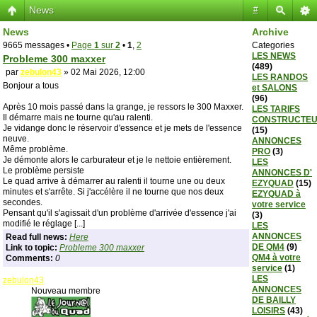
News
#
News
Archive
9665 messages •
Page
1
sur
2
•
1
,
2
Categories
LES NEWS
Probleme 300 maxxer
(489)
par
zebulon43
» 02 Mai 2026, 12:00
LES RANDOS
Bonjour a tous
et SALONS
(96)
Après 10 mois passé dans la grange, je ressors le 300 Maxxer.
LES TARIFS
Il démarre mais ne tourne qu'au ralenti.
CONSTRUCTE
Je vidange donc le réservoir d'essence et je mets de l'essence
(15)
neuve.
ANNONCES
Même problème.
PRO
(3)
Je démonte alors le carburateur et je le nettoie entièrement.
LES
Le problème persiste
ANNONCES D'
Le quad arrive à démarrer au ralenti il tourne une ou deux
EZYQUAD
(15)
minutes et s'arrête. Si j'accélère il ne tourne que nos deux
EZYQUAD à
secondes.
votre service
Pensant qu'il s'agissait d'un problème d'arrivée d'essence j'ai
(3)
modifié le réglage [...]
LES
ANNONCES
Read full news:
Here
DE QM4
(9)
Link to topic:
Probleme 300 maxxer
QM4 à votre
Comments:
0
service
(1)
LES
zebulon43
ANNONCES
Nouveau membre
DE BAILLY
LOISIRS
(43)