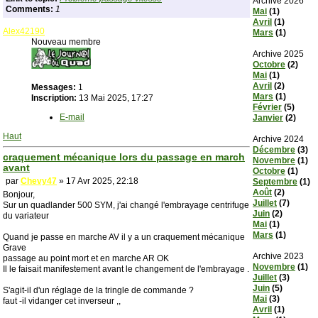
Archive 2026
Comments:
1
Mai
(1)
Avril
(1)
Alex42190
Mars
(1)
Nouveau membre
Archive 2025
Octobre
(2)
Mai
(1)
Avril
(2)
Messages:
1
Mars
(1)
Inscription:
13 Mai 2025, 17:27
Février
(5)
E-mail
Janvier
(2)
Haut
Archive 2024
Décembre
(3)
craquement mécanique lors du passage en march
Novembre
(1)
avant
Octobre
(1)
par
Chevy47
» 17 Avr 2025, 22:18
Septembre
(1)
Août
(2)
Bonjour,
Juillet
(7)
Sur un quadlander 500 SYM, j'ai changé l'embrayage centrifuge
Juin
(2)
du variateur
Mai
(1)
Mars
(1)
Quand je passe en marche AV il y a un craquement mécanique
Grave
Archive 2023
passage au point mort et en marche AR OK
Novembre
(1)
Il le faisait manifestement avant le changement de l'embrayage .
Juillet
(3)
Juin
(5)
S'agit-il d'un réglage de la tringle de commande ?
Mai
(3)
faut -il vidanger cet inverseur ,,
Avril
(1)