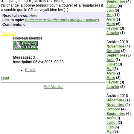
J'ai changé le CDI ( j'ai trois CDI neufs)
Septembre
(4)
j'ai changé la bobine bonjour pour la trouver et la remplacer ( il
Juillet
(4)
a semblé que le CDI envoyait bien les [...]
Juin
(6)
Mai
(11)
Read full news:
Here
Avril
(6)
Link to topic:
Bruin moteur s'arrête après quelques minutes
Mars
(6)
Comments:
0
Février
(3)
Janvier
(1)
Chevy47
Nouveau membre
Archive 2019
Novembre
(4)
Octobre
(3)
Septembre
(3)
Messages:
3
Août
(1)
Inscription:
06 Avr 2025, 08:23
Juillet
(3)
Mai
(3)
E-mail
Avril
(2)
Mars
(2)
Haut
Février
(3)
Full Version
Janvier
(3)
Archive 2018
Décembre
(1)
Novembre
(4)
Octobre
(4)
Septembre
(6)
Août
(3)
Juillet
(2)
Juin
(6)
Mai
(5)