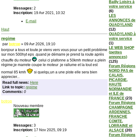
Bailly Loisirs à
votre service
Messages:
2
(6)
Inscription:
19 Avr 2021, 10:32
LES
ANNONCES de
E-mail
QUADYLAND
Haut
(12)
QUADYLAND à
regime
votre service
(1)
par
botrop
» 09 Avr 2026, 19:10
LE WEB SHOP
bonjour a tous et toute.je viens vers vous pour un petit problème
(petites
sur mon 500hyt eps .quand je démarre je prend la route après
annonces)
chauffe du moteur
.celui ci plafonne a 50kmh moteur a plein
(125)
régime;je marrete coupe le moteur .je rallume et la tout est
Forum Régions
NORD PAS de
normal 85 kmh
si quelqu,un a une piste elle sera bien
CALAIS,
apprecier...
PICARDIE,
Read full news:
Here
HAUTE
Link to topic:
regime
NORMANDIE
Comments:
0
et ILE de
FRANCE
(23)
botrop
Forum Régions
Nouveau membre
CHAMPAGNE
ARDENNES,
FRANCHE
COMTE,
Messages:
3
LORRAINE et
Inscription:
17 Nov 2025, 09:19
ALSACE
(20)
Forum Régions