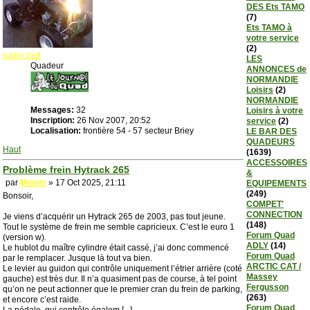
DES Ets TAMO
(7)
Ets TAMO à
votre service
(2)
super ded
LES
Quadeur
ANNONCES de
NORMANDIE
Loisirs
(2)
NORMANDIE
Messages:
32
Loisirs à votre
Inscription:
26 Nov 2007, 20:52
service
(2)
Localisation:
frontière 54 - 57 secteur Briey
LE BAR DES
QUADEURS
Haut
(1639)
ACCESSOIRES
Problème frein Hytrack 265
&
par
Mosrtr
» 17 Oct 2025, 21:11
EQUIPEMENTS
(249)
Bonsoir,
COMPET'
CONNECTION
Je viens d’acquérir un Hytrack 265 de 2003, pas tout jeune.
(148)
Tout le système de frein me semble capricieux. C’est le euro 1
Forum Quad
(version w).
ADLY
(14)
Le hublot du maître cylindre était cassé, j’ai donc commencé
Forum Quad
par le remplacer. Jusque là tout va bien.
ARCTIC CAT /
Le levier au guidon qui contrôle uniquement l’étrier arrière (coté
Massey
gauche) est très dur. Il n’a quasiment pas de course, à tel point
Fergusson
qu’on ne peut actionner que le premier cran du frein de parking,
(263)
et encore c’est raide.
Forum Quad