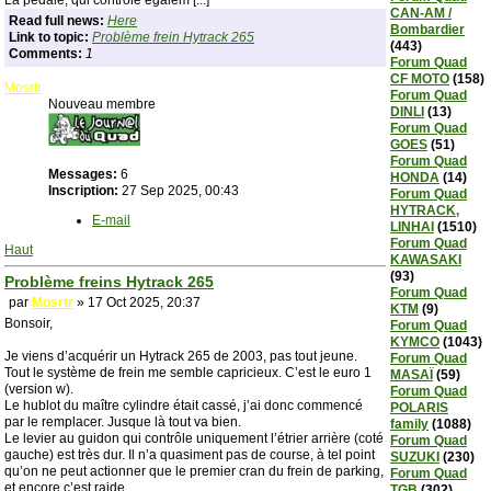
La pédale, qui contrôle égalem [...]
CAN-AM /
Read full news:
Here
Bombardier
Link to topic:
Problème frein Hytrack 265
(443)
Comments:
1
Forum Quad
CF MOTO
(158)
Mosrtr
Forum Quad
Nouveau membre
DINLI
(13)
Forum Quad
GOES
(51)
Forum Quad
Messages:
6
HONDA
(14)
Inscription:
27 Sep 2025, 00:43
Forum Quad
HYTRACK,
E-mail
LINHAI
(1510)
Forum Quad
Haut
KAWASAKI
(93)
Problème freins Hytrack 265
Forum Quad
par
Mosrtr
» 17 Oct 2025, 20:37
KTM
(9)
Bonsoir,
Forum Quad
KYMCO
(1043)
Je viens d’acquérir un Hytrack 265 de 2003, pas tout jeune.
Forum Quad
Tout le système de frein me semble capricieux. C’est le euro 1
MASAÏ
(59)
(version w).
Forum Quad
Le hublot du maître cylindre était cassé, j’ai donc commencé
POLARIS
par le remplacer. Jusque là tout va bien.
family
(1088)
Le levier au guidon qui contrôle uniquement l’étrier arrière (coté
Forum Quad
gauche) est très dur. Il n’a quasiment pas de course, à tel point
SUZUKI
(230)
qu’on ne peut actionner que le premier cran du frein de parking,
Forum Quad
et encore c’est raide.
TGB
(302)