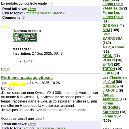
La pédale, qui contrôle égale [...]
Forum Quad
YAMAHA
(672)
Read full news:
Here
Forum Les
Link to topic:
Problème freins Hytrack 265
autres Quad
Comments:
0
(11)
GAS-GAS
(4)
Mosrtr
SYM
(169)
Nouveau membre
SMC,
BARROSSA
(140)
AXR, AXroad
Messages:
6
(31)
Inscription:
27 Sep 2025, 00:43
AEON
(41)
ROXON
(10)
E-mail
E-TON
(20)
TRITON
(19)
Haut
LIGIER
(9)
Problème passage vitesse
Les Chinois en
général
(69)
par
Alex42190
» 14 Mai 2025, 10:26
LONCIN
(76)
Bonjour,
JIANSHE
(9)
J'ai un souci sur mon Kymco MXU 300, lorsque je veux passer
Autres
du neutre à la vitesse H, la vitesse ne se passe pas tout le
Taïwanais
(12)
temps, j'accèlère dans le vide, je dois passer la vitesse L, puis
Forum
remettre en H pour que la vitesse pas vraiment.
BUGGIES /
Je n'ai pas de soucis avec la marche arrière par contre.
Kartcross
(18)
Forum SSV
Quelqu'un aurait une idée ?
(109)
Read full news:
Here
Link to topic:
Problème passage vitesse