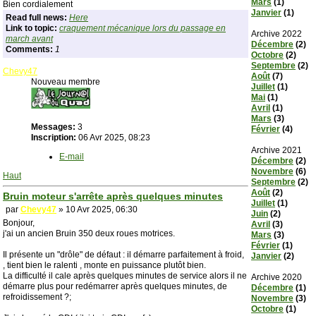
Mars
(1)
Bien cordialement
Janvier
(1)
Read full news:
Here
Link to topic:
craquement mécanique lors du passage en
Archive 2022
march avant
Décembre
(2)
Comments:
1
Octobre
(2)
Septembre
(2)
Chevy47
Août
(7)
Nouveau membre
Juillet
(1)
Mai
(1)
Avril
(1)
Mars
(3)
Messages:
3
Février
(4)
Inscription:
06 Avr 2025, 08:23
Archive 2021
E-mail
Décembre
(2)
Novembre
(6)
Haut
Septembre
(2)
Août
(2)
Bruin moteur s'arrête après quelques minutes
Juillet
(1)
par
Chevy47
» 10 Avr 2025, 06:30
Juin
(2)
Bonjour,
Avril
(3)
j'ai un ancien Bruin 350 deux roues motrices.
Mars
(3)
Février
(1)
Il présente un "drôle" de défaut : il démarre parfaitement à froid,
Janvier
(2)
, tient bien le ralenti , monte en puissance plutôt bien.
La difficulté il cale après quelques minutes de service alors il ne
Archive 2020
démarre plus pour redémarrer après quelques minutes, de
Décembre
(1)
refroidissement ?;
Novembre
(3)
Octobre
(1)