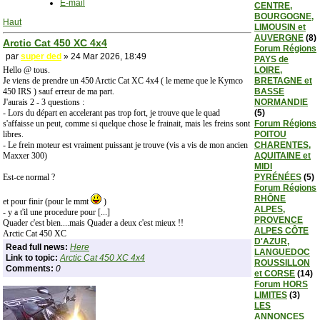
E-mail
CENTRE,
BOURGOGNE,
Haut
LIMOUSIN et
AUVERGNE
(8)
Arctic Cat 450 XC 4x4
Forum Régions
par
super ded
» 24 Mar 2026, 18:49
PAYS de
Hello @ tous.
LOIRE,
Je viens de prendre un 450 Arctic Cat XC 4x4 ( le meme que le Kymco
BRETAGNE et
450 IRS ) sauf erreur de ma part.
BASSE
J'aurais 2 - 3 questions :
NORMANDIE
- Lors du départ en accelerant pas trop fort, je trouve que le quad
(5)
s'affaisse un peut, comme si quelque chose le frainait, mais les freins sont
Forum Régions
libres.
POITOU
- Le frein moteur est vraiment puissant je trouve (vis a vis de mon ancien
CHARENTES,
Maxxer 300)
AQUITAINE et
MIDI
Est-ce normal ?
PYRÉNÉES
(5)
Forum Régions
RHÔNE
et pour finir (pour le mmt
)
ALPES,
- y a t'il une procedure pour [...]
PROVENCE
Quader c'est bien....mais Quader a deux c'est mieux !!
ALPES CÔTE
Arctic Cat 450 XC
D'AZUR,
Read full news:
Here
LANGUEDOC
Link to topic:
Arctic Cat 450 XC 4x4
ROUSSILLON
Comments:
0
et CORSE
(14)
Forum HORS
LIMITES
(3)
LES
ANNONCES