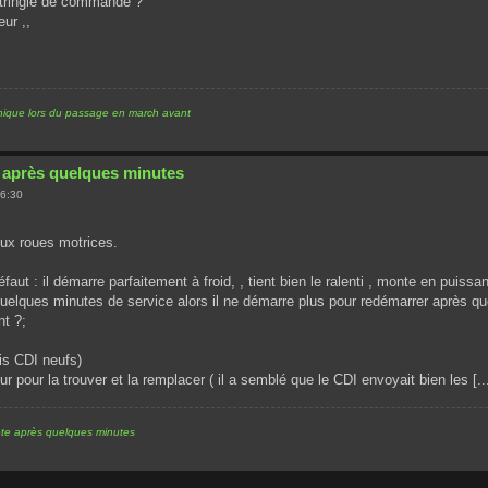
la tringle de commande ?
eur ,,
ique lors du passage en march avant
e après quelques minutes
06:30
eux roues motrices.
éfaut : il démarre parfaitement à froid, , tient bien le ralenti , monte en puissa
s quelques minutes de service alors il ne démarre plus pour redémarrer après q
nt ?;
ois CDI neufs)
ur pour la trouver et la remplacer ( il a semblé que le CDI envoyait bien les [..
rête après quelques minutes