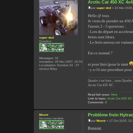
Arctic Cat 450 XC 4x4
par
super ded
» 24 Mar 2026,
Hello @ tous.
Je viens de prendre un 450 
J'aurais 2 - 3 questions :
- Lors du départ en acceleran
freins sont libres.
super ded
Quadeur
- Le frein moteur est vraime
Est-ce normal ?
Messages:
32
Inscription:
26 Nov 2007, 20:52
et pour finir (pour le mmt
Localisation:
frontière 54 - 57
secteur Briey
- y a t'il une procedure pour [
Quader c'est bien....mais Quader 
Arctic Cat 450 XC
Read full news:
Here
Link to topic:
Arctic Cat 450 XC
Comments:
0
Problème frein Hytra
Mosrtr
Nouveau membre
par
Mosrtr
» 17 Oct 2025, 21
Bonsoir,