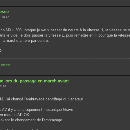
tesse
, 10:26
co MXU 300, lorsque je veux passer du neutre à la vitesse H, la vitesse ne 
dans le vide, je dois passer la vitesse L, puis remettre en H pour que la vitess
 la marche arrière par contre.
?
 vitesse
e lors du passage en march avant
22:18
, j'ai changé l'embrayage centrifuge du variateur
 AV il y a un craquement mécanique Grave
t en marche AR OK
nt avant le changement de l'embrayage .