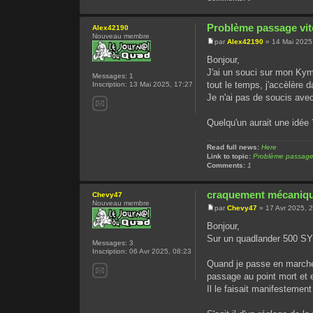
Problème passage vi
Alex42190
Nouveau membre
par
Alex42190
» 14 Mai 2025
Bonjour,
J'ai un souci sur mon Kym
Messages:
1
tout le temps, j'accèlère 
Inscription:
13 Mai 2025, 17:27
Je n'ai pas de soucis avec
Quelqu'un aurait une idée 
Read full news:
Here
Link to topic:
Problème passage
Comments:
1
craquement mécaniqu
Chevy47
Nouveau membre
par
Chevy47
» 17 Avr 2025, 
Bonjour,
Sur un quadlander 500 SYM
Messages:
3
Inscription:
06 Avr 2025, 08:23
Quand je passe en marche
passage au point mort e
Il le faisait manifesteme