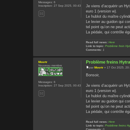
Messages:
6
Je viens d’acquérir un Hy
Inscription:
27 Sep 2025, 00:43
euro 1 (version w).
Le hublot du maître cylind
Le levier au guidon qui con
tel point qu’on ne peut act
La pédale, qui contrôle éga
Read full news:
Here
Link to topic:
Problème frein Hy
Comments:
1
Problème freins Hytr
Mosrtr
Nouveau membre
par
Mosrtr
» 17 Oct 2025, 20
Bonsoir,
Messages:
6
Je viens d’acquérir un Hy
Inscription:
27 Sep 2025, 00:43
euro 1 (version w).
Le hublot du maître cylind
Le levier au guidon qui con
tel point qu’on ne peut act
La pédale, qui contrôle éga
Read full news:
Here
Link to topic:
Problème freins H
Comments:
0