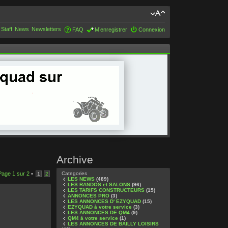
 Staff
News
Newsletters
FAQ
M’enregistrer
Connexion
Archive
Page
1
sur
2
•
Categories
1
2
LES NEWS
(489)
LES RANDOS et SALONS
(96)
LES TARIFS CONSTRUCTEURS
(15)
ANNONCES PRO
(3)
LES ANNONCES D' EZYQUAD
(15)
EZYQUAD à votre service
(3)
LES ANNONCES DE QM4
(9)
QM4 à votre service
(1)
LES ANNONCES DE BAILLY LOISIRS