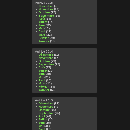
Archive 2015
Décembre
(5)
Novembre
(12)
Octobre
(25)
Septembre
(19)
Août
(14)
Juillet
(15)
Juin
(22)
Mai
(17)
Avril
(18)
Mars
(21)
Février
(20)
Janvier
(18)
Archive 2014
Décembre
(11)
Novembre
(17)
Octobre
(23)
Septembre
(29)
Août
(17)
Juillet
(29)
Juin
(39)
Mai
(21)
Avril
(28)
Mars
(32)
Février
(34)
Janvier
(63)
Archive 2013
Décembre
(32)
Novembre
(40)
Octobre
(46)
Septembre
(25)
Août
(24)
Juillet
(20)
Juin
(26)
Mai
(35)
Avril
(28)