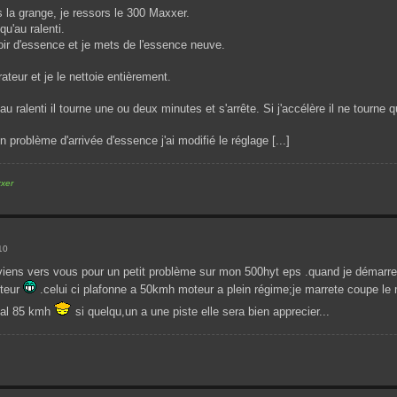
la grange, je ressors le 300 Maxxer.
qu'au ralenti.
oir d'essence et je mets de l'essence neuve.
ateur et je le nettoie entièrement.
au ralenti il tourne une ou deux minutes et s'arrête. Si j'accélère il ne tourne
un problème d'arrivée d'essence j'ai modifié le réglage [...]
xer
10
 viens vers vous pour un petit problème sur mon 500hyt eps .quand je démarre
oteur
.celui ci plafonne a 50kmh moteur a plein régime;je marrete coupe le 
rmal 85 kmh
si quelqu,un a une piste elle sera bien apprecier...