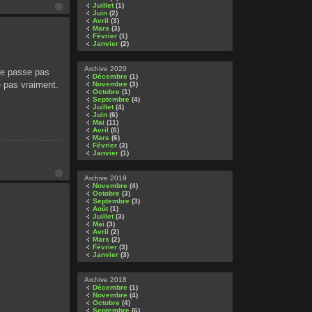
Juillet
(1)
Juin
(2)
Avril
(3)
Mars
(3)
Février
(1)
Janvier
(2)
Archive 2020
se passe pas
Décembre
(1)
e pas vraiment.
Novembre
(3)
Octobre
(1)
Septembre
(4)
Juillet
(4)
Juin
(6)
Mai
(11)
Avril
(6)
Mars
(6)
Février
(3)
Janvier
(1)
Archive 2019
Novembre
(4)
Octobre
(3)
Septembre
(3)
Août
(1)
Juillet
(3)
Mai
(3)
Avril
(2)
Mars
(2)
Février
(3)
Janvier
(3)
Archive 2018
Décembre
(1)
Novembre
(4)
Octobre
(4)
Septembre
(6)