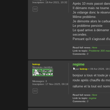
Inscription:
19 Avr 2021, 10:32
Après 10 mois passé dans 
Il démarre mais ne tourne 
Je vidange donc le réserv
Même problème.
Je démonte alors le carbur
Le problème persiste
Le quad arrive à démarrer 
secondes.
Pensant qu'il s'agissait d'
Read full news:
Here
Link to topic:
Probleme 300 max
Comments:
0
regime
botrop
Nouveau membre
par
botrop
» 09 Avr 2026, 19:
bonjour a tous et toute.je
route après chauffe du m
Messages:
3
Inscription:
17 Nov 2025, 09:19
rallume et la tout est no
Read full news:
Here
Link to topic:
regime
Comments:
0