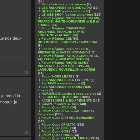
(43)
Bailly Loisirs à votre service
(6)
LES ANNONCES de QUADYLAND
(12)
QUADYLAND à votre service
(1)
LE WEB SHOP (petites annonces)
(125)
Forum Régions NORD PAS de CALAIS,
PICARDIE, HAUTE NORMANDIE et ILE de
FRANCE
(23)
Forum Régions CHAMPAGNE
ARDENNES, FRANCHE COMTE,
LORRAINE et ALSACE
(20)
 que nos deux
Forum Régions CENTRE,
BOURGOGNE, LIMOUSIN et AUVERGNE
(8)
Forum Régions PAYS de LOIRE,
BRETAGNE et BASSE NORMANDIE
(5)
Forum Régions POITOU CHARENTES,
AQUITAINE et MIDI PYRÉNÉES
(5)
Forum Régions RHÔNE ALPES,
PROVENCE ALPES CÔTE D'AZUR,
LANGUEDOC ROUSSILLON et CORSE
(14)
Forum HORS LIMITES
(3)
LES ANNONCES DES Ets TAMO
(7)
Ets TAMO à votre service
(2)
LES ANNONCES de NORMANDIE
Loisirs
(2)
NORMANDIE Loisirs à votre service
(2)
 je prend la
LE BAR DES QUADEURS
(1639)
ACCESSOIRES & EQUIPEMENTS
(249)
moteur .je
COMPET' CONNECTION
(148)
Forum Quad ADLY
(14)
Forum Quad ARCTIC CAT / Massey
Fergusson
(263)
Forum Quad CAN-AM / Bombardier
(443)
Forum Quad CF MOTO
(158)
Forum Quad DINLI
(13)
Forum Quad GOES
(51)
Forum Quad HONDA
(14)
Forum Quad HYTRACK, LINHAI
(1510)