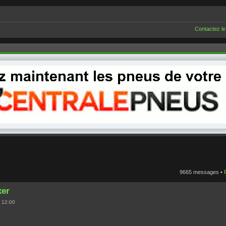
Contactez le
9665 messages •
xer
 12:00