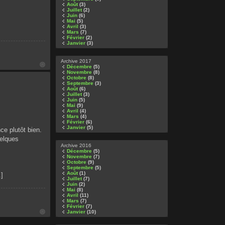
Août
(3)
Juillet
(2)
Juin
(6)
Mai
(5)
Avril
(3)
Mars
(7)
Février
(2)
Janvier
(3)
Archive 2017
Décembre
(5)
Novembre
(8)
Octobre
(8)
Septembre
(3)
Août
(6)
Juillet
(3)
Juin
(5)
Mai
(9)
Avril
(4)
Mars
(4)
Février
(6)
Janvier
(5)
nce plutôt bien.
uelques
Archive 2016
Décembre
(5)
Novembre
(7)
Octobre
(9)
Septembre
(5)
Août
(1)
.]
Juillet
(7)
Juin
(2)
Mai
(8)
Avril
(11)
Mars
(7)
Février
(7)
Janvier
(10)