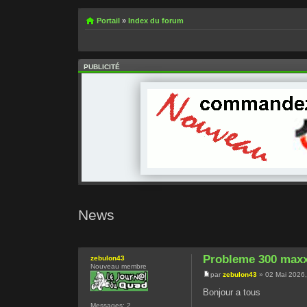
Portail
»
Index du forum
PUBLICITÉ
News
Probleme 300 max
zebulon43
Nouveau membre
par
zebulon43
» 02 Mai 2026,
Bonjour a tous
Messages:
2