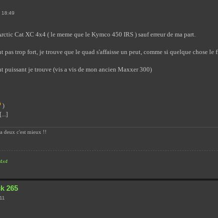
 18:49
Arctic Cat XC 4x4 ( le meme que le Kymco 450 IRS ) sauf erreur de ma part.
t pas trop fort, je trouve que le quad s'affaisse un peut, comme si quelque chose le f
nt puissant je trouve (vis a vis de mon ancien Maxxer 300)
)
...]
a deux c'est mieux !!
 4x4
ck 265
:11