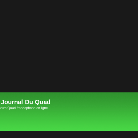
 Journal Du Quad
orum Quad francophone en ligne !