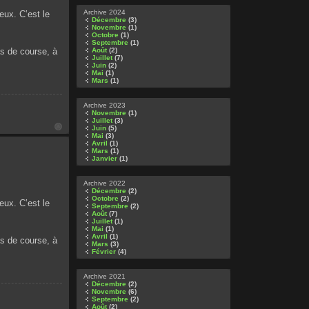
Archive 2024
eux. C’est le
Décembre
(3)
Novembre
(1)
Octobre
(1)
Septembre
(1)
as de course, à
Août
(2)
Juillet
(7)
Juin
(2)
Mai
(1)
Mars
(1)
Archive 2023
Novembre
(1)
Juillet
(3)
Juin
(5)
Mai
(3)
Avril
(1)
Mars
(1)
Janvier
(1)
Archive 2022
Décembre
(2)
Octobre
(2)
eux. C’est le
Septembre
(2)
Août
(7)
Juillet
(1)
Mai
(1)
Avril
(1)
as de course, à
Mars
(3)
Février
(4)
Archive 2021
Décembre
(2)
Novembre
(6)
Septembre
(2)
Août
(2)