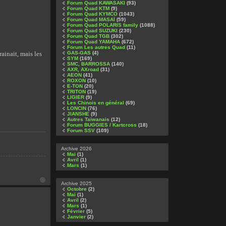
Forum Quad KAWASAKI
(93)
Forum Quad KTM
(9)
Forum Quad KYMCO
(1043)
Forum Quad MASAÏ
(59)
Forum Quad POLARIS family
(1088)
Forum Quad SUZUKI
(230)
Forum Quad TGB
(302)
Forum Quad YAMAHA
(672)
Forum Les autres Quad
(11)
rainait, mais les
GAS-GAS
(4)
SYM
(169)
SMC, BARROSSA
(140)
AXR, AXroad
(31)
AEON
(41)
ROXON
(10)
E-TON
(20)
TRITON
(19)
LIGIER
(9)
Les Chinois en général
(69)
LONCIN
(76)
JIANSHE
(9)
Autres Taïwanais
(12)
Forum BUGGIES / Kartcross
(18)
Forum SSV
(109)
Archive 2026
Mai
(1)
Avril
(1)
Mars
(1)
Archive 2025
Octobre
(2)
Mai
(1)
Avril
(2)
Mars
(1)
Février
(5)
Janvier
(2)