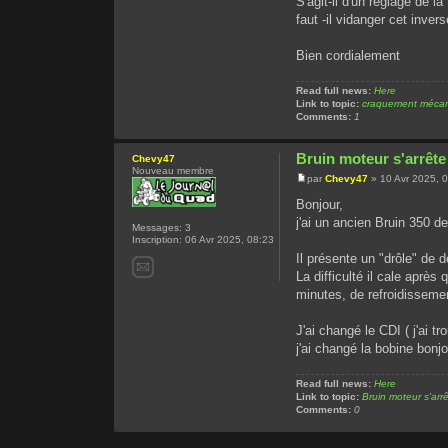
S'agit-il d'un réglage de 
faut -il vidanger cet invers
Bien cordialement
Read full news:
Here
Link to topic:
craquement mécan
Comments:
1
Bruin moteur s'arrêt
Chevy47
Nouveau membre
par
Chevy47
» 10 Avr 2025, 
Bonjour,
j'ai un ancien Bruin 350 d
Messages:
3
Inscription:
06 Avr 2025, 08:23
Il présente un "drôle" de d
La difficulté il cale aprè
minutes, de refroidisseme
J'ai changé le CDI ( j'ai tr
j'ai changé la bobine bonjo
Read full news:
Here
Link to topic:
Bruin moteur s'ar
Comments:
0