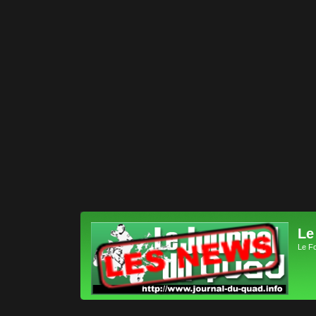
Le
Le F