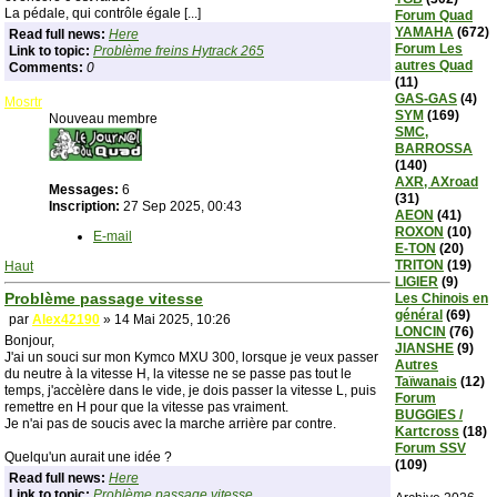
La pédale, qui contrôle égale [...]
Forum Quad
YAMAHA
(672)
Read full news:
Here
Forum Les
Link to topic:
Problème freins Hytrack 265
autres Quad
Comments:
0
(11)
GAS-GAS
(4)
Mosrtr
SYM
(169)
Nouveau membre
SMC,
BARROSSA
(140)
AXR, AXroad
Messages:
6
(31)
Inscription:
27 Sep 2025, 00:43
AEON
(41)
ROXON
(10)
E-mail
E-TON
(20)
TRITON
(19)
Haut
LIGIER
(9)
Problème passage vitesse
Les Chinois en
général
(69)
par
Alex42190
» 14 Mai 2025, 10:26
LONCIN
(76)
Bonjour,
JIANSHE
(9)
J'ai un souci sur mon Kymco MXU 300, lorsque je veux passer
Autres
du neutre à la vitesse H, la vitesse ne se passe pas tout le
Taïwanais
(12)
temps, j'accèlère dans le vide, je dois passer la vitesse L, puis
Forum
remettre en H pour que la vitesse pas vraiment.
BUGGIES /
Je n'ai pas de soucis avec la marche arrière par contre.
Kartcross
(18)
Forum SSV
Quelqu'un aurait une idée ?
(109)
Read full news:
Here
Link to topic:
Problème passage vitesse