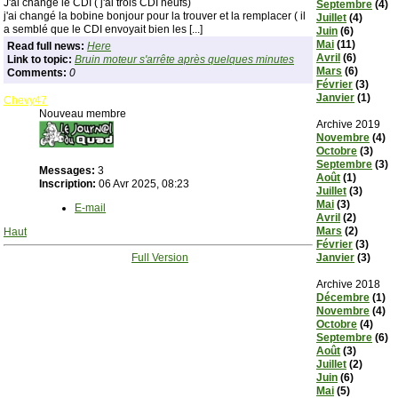
J'ai changé le CDI ( j'ai trois CDI neufs)
Septembre
(4)
j'ai changé la bobine bonjour pour la trouver et la remplacer ( il
Juillet
(4)
a semblé que le CDI envoyait bien les [...]
Juin
(6)
Mai
(11)
Read full news:
Here
Avril
(6)
Link to topic:
Bruin moteur s'arrête après quelques minutes
Mars
(6)
Comments:
0
Février
(3)
Janvier
(1)
Chevy47
Nouveau membre
Archive 2019
Novembre
(4)
Octobre
(3)
Septembre
(3)
Messages:
3
Août
(1)
Inscription:
06 Avr 2025, 08:23
Juillet
(3)
Mai
(3)
E-mail
Avril
(2)
Mars
(2)
Haut
Février
(3)
Full Version
Janvier
(3)
Archive 2018
Décembre
(1)
Novembre
(4)
Octobre
(4)
Septembre
(6)
Août
(3)
Juillet
(2)
Juin
(6)
Mai
(5)