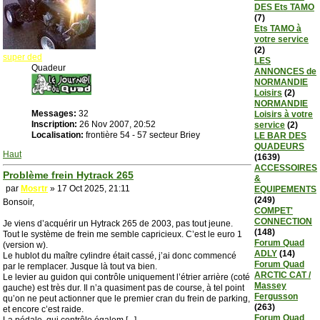
DES Ets TAMO
(7)
Ets TAMO à
votre service
(2)
super ded
LES
Quadeur
ANNONCES de
NORMANDIE
Loisirs
(2)
NORMANDIE
Messages:
32
Loisirs à votre
Inscription:
26 Nov 2007, 20:52
service
(2)
Localisation:
frontière 54 - 57 secteur Briey
LE BAR DES
QUADEURS
Haut
(1639)
ACCESSOIRES
Problème frein Hytrack 265
&
par
Mosrtr
» 17 Oct 2025, 21:11
EQUIPEMENTS
(249)
Bonsoir,
COMPET'
CONNECTION
Je viens d’acquérir un Hytrack 265 de 2003, pas tout jeune.
(148)
Tout le système de frein me semble capricieux. C’est le euro 1
Forum Quad
(version w).
ADLY
(14)
Le hublot du maître cylindre était cassé, j’ai donc commencé
Forum Quad
par le remplacer. Jusque là tout va bien.
ARCTIC CAT /
Le levier au guidon qui contrôle uniquement l’étrier arrière (coté
Massey
gauche) est très dur. Il n’a quasiment pas de course, à tel point
Fergusson
qu’on ne peut actionner que le premier cran du frein de parking,
(263)
et encore c’est raide.
Forum Quad