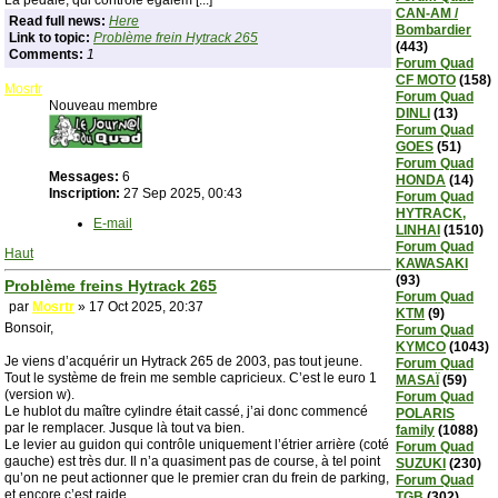
La pédale, qui contrôle égalem [...]
CAN-AM /
Read full news:
Here
Bombardier
Link to topic:
Problème frein Hytrack 265
(443)
Comments:
1
Forum Quad
CF MOTO
(158)
Mosrtr
Forum Quad
Nouveau membre
DINLI
(13)
Forum Quad
GOES
(51)
Forum Quad
Messages:
6
HONDA
(14)
Inscription:
27 Sep 2025, 00:43
Forum Quad
HYTRACK,
E-mail
LINHAI
(1510)
Forum Quad
Haut
KAWASAKI
(93)
Problème freins Hytrack 265
Forum Quad
par
Mosrtr
» 17 Oct 2025, 20:37
KTM
(9)
Bonsoir,
Forum Quad
KYMCO
(1043)
Je viens d’acquérir un Hytrack 265 de 2003, pas tout jeune.
Forum Quad
Tout le système de frein me semble capricieux. C’est le euro 1
MASAÏ
(59)
(version w).
Forum Quad
Le hublot du maître cylindre était cassé, j’ai donc commencé
POLARIS
par le remplacer. Jusque là tout va bien.
family
(1088)
Le levier au guidon qui contrôle uniquement l’étrier arrière (coté
Forum Quad
gauche) est très dur. Il n’a quasiment pas de course, à tel point
SUZUKI
(230)
qu’on ne peut actionner que le premier cran du frein de parking,
Forum Quad
et encore c’est raide.
TGB
(302)