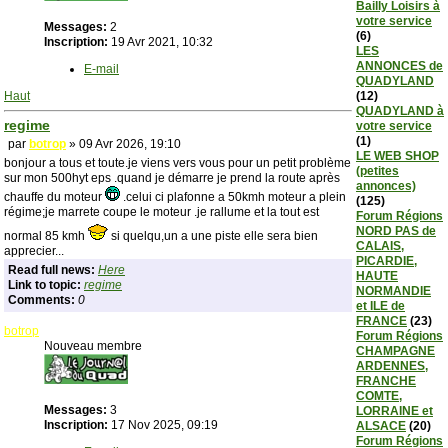
Bailly Loisirs à
votre service
Messages:
2
(6)
Inscription:
19 Avr 2021, 10:32
LES
ANNONCES de
E-mail
QUADYLAND
Haut
(12)
QUADYLAND à
regime
votre service
(1)
par
botrop
» 09 Avr 2026, 19:10
LE WEB SHOP
bonjour a tous et toute.je viens vers vous pour un petit problème
(petites
sur mon 500hyt eps .quand je démarre je prend la route après
annonces)
chauffe du moteur
.celui ci plafonne a 50kmh moteur a plein
(125)
régime;je marrete coupe le moteur .je rallume et la tout est
Forum Régions
NORD PAS de
normal 85 kmh
si quelqu,un a une piste elle sera bien
CALAIS,
apprecier...
PICARDIE,
Read full news:
Here
HAUTE
Link to topic:
regime
NORMANDIE
Comments:
0
et ILE de
FRANCE
(23)
botrop
Forum Régions
Nouveau membre
CHAMPAGNE
ARDENNES,
FRANCHE
COMTE,
Messages:
3
LORRAINE et
Inscription:
17 Nov 2025, 09:19
ALSACE
(20)
Forum Régions