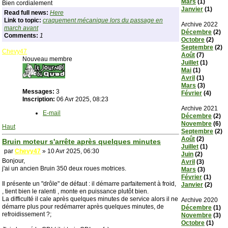
Mars
(1)
Bien cordialement
Janvier
(1)
Read full news:
Here
Link to topic:
craquement mécanique lors du passage en
Archive 2022
march avant
Décembre
(2)
Comments:
1
Octobre
(2)
Septembre
(2)
Chevy47
Août
(7)
Nouveau membre
Juillet
(1)
Mai
(1)
Avril
(1)
Mars
(3)
Messages:
3
Février
(4)
Inscription:
06 Avr 2025, 08:23
Archive 2021
E-mail
Décembre
(2)
Novembre
(6)
Haut
Septembre
(2)
Août
(2)
Bruin moteur s'arrête après quelques minutes
Juillet
(1)
par
Chevy47
» 10 Avr 2025, 06:30
Juin
(2)
Bonjour,
Avril
(3)
j'ai un ancien Bruin 350 deux roues motrices.
Mars
(3)
Février
(1)
Il présente un "drôle" de défaut : il démarre parfaitement à froid,
Janvier
(2)
, tient bien le ralenti , monte en puissance plutôt bien.
La difficulté il cale après quelques minutes de service alors il ne
Archive 2020
démarre plus pour redémarrer après quelques minutes, de
Décembre
(1)
refroidissement ?;
Novembre
(3)
Octobre
(1)