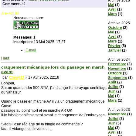
Archive 2026
Comments:
1
Mai
(1)
Avril
(1)
Alex42190
Mars
(1)
Nouveau membre
Archive 2025
Octobre
(2)
Mai
(1)
Avril
(2)
Messages:
1
Mars
(1)
Inscription:
13 Mai 2025, 17:27
Février
(5)
E-mail
Janvier
(2)
Haut
Archive 2024
Décembre
(3)
craquement mécanique lors du passage en march
Novembre
(1)
avant
Octobre
(1)
par
Chevy47
» 17 Avr 2025, 22:18
Septembre
(1)
Août
(2)
Bonjour,
Juillet
(7)
Sur un quadlander 500 SYM, j'ai changé l'embrayage centrifuge
Juin
(2)
du variateur
Mai
(1)
Mars
(1)
Quand je passe en marche AV il y a un craquement mécanique
Grave
Archive 2023
passage au point mort et en marche AR OK
Novembre
(1)
Il le faisait manifestement avant le changement de l'embrayage .
Juillet
(3)
Juin
(5)
S'agit-il d'un réglage de la tringle de commande ?
Mai
(3)
faut -il vidanger cet inverseur ,,
Avril
(1)