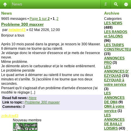
News
#
News
Archive
9665 messages •
Page
1
sur
2
•
1
,
2
Categories
LES NEWS
Probleme 300 maxxer
(489)
par
zebulon43
» 02 Mai 2026, 12:00
LES RANDOS
Bonjour a tous
et SALONS
(96)
Après 10 mois passé dans la grange, je ressors le 300 Maxxer.
LES TARIFS
Il démarre mais ne tourne qu'au ralenti.
CONSTRUCTE
Je vidange donc le réservoir d'essence et je mets de l'essence
(15)
neuve.
ANNONCES
Même problème.
PRO
(3)
Je démonte alors le carburateur et je le nettoie entièrement.
LES
Le problème persiste
ANNONCES D'
Le quad arrive à démarrer au ralenti il tourne une ou deux
EZYQUAD
(15)
minutes et s'arrête. Si j'accélère il ne tourne que nos deux
EZYQUAD à
secondes.
votre service
Pensant qu'il s'agissait d'un problème d'arrivée d'essence j'ai
(3)
modifié le réglage [...]
LES
ANNONCES
Read full news:
Here
DE QM4
(9)
Link to topic:
Probleme 300 maxxer
QM4 à votre
Comments:
0
service
(1)
LES
zebulon43
ANNONCES
Nouveau membre
DE BAILLY
LOISIRS
(43)