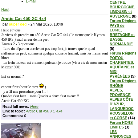
E-mail
CENTRE,
BOURGOGNE,
Haut
LIMOUSIN et
AUVERGNE
(8)
Arctic Cat 450 XC 4x4
Forum Régions
par
super ded
» 24 Mar 2026, 18:49
PAYS de
Hello @ tous.
LOIRE,
Je viens de prendre un 450 Arctic Cat XC 4x4 ( le meme que le Kymco
BRETAGNE et
450 IRS ) sauf erreur de ma part.
BASSE
J'aurais 2 - 3 questions :
NORMANDIE
- Lors du départ en accelerant pas trop fort, je trouve que le quad
(5)
s'affaisse un peut, comme si quelque chose le frainait, mais les freins sont
Forum Régions
libres.
POITOU
- Le frein moteur est vraiment puissant je trouve (vis a vis de mon ancien
CHARENTES,
Maxxer 300)
AQUITAINE et
MIDI
Est-ce normal ?
PYRÉNÉES
(5)
Forum Régions
RHÔNE
et pour finir (pour le mmt
)
ALPES,
- y a t'il une procedure pour [...]
PROVENCE
Quader c'est bien....mais Quader a deux c'est mieux !!
ALPES CÔTE
Arctic Cat 450 XC
D'AZUR,
Read full news:
Here
LANGUEDOC
Link to topic:
Arctic Cat 450 XC 4x4
ROUSSILLON
Comments:
0
et CORSE
(14)
Forum HORS
LIMITES
(3)
LES
ANNONCES