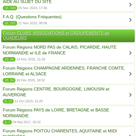
AIDE AU SUJET DU SITE
32, 349
05 Nov 2024, 17:46
F.A.Q. (Questions Fréquentes)
32, 237
21 Nov 2010, 08:06
Forum CLUBS, ASSOCIATIONS et GROUPEMENTS de
QUADEURS
Forum Régions NORD PAS de CALAIS, PICARDIE, HAUTE
NORMANDIE et ILE de FRANCE
23, 36
14 Nov 2016, 21:26
Forum Régions CHAMPAGNE ARDENNES, FRANCHE COMTE,
LORRAINE et ALSACE
20, 34
16 Fév 2020, 16:52
Forum Régions CENTRE, BOURGOGNE, LIMOUSIN et
AUVERGNE
8, 13
12 Oct 2015, 12:20
Forum Régions PAYS de LOIRE, BRETAGNE et BASSE
NORMANDIE
5, 7
04 Mai 2017, 20:32
Forum Régions POITOU CHARENTES, AQUITAINE et MIDI