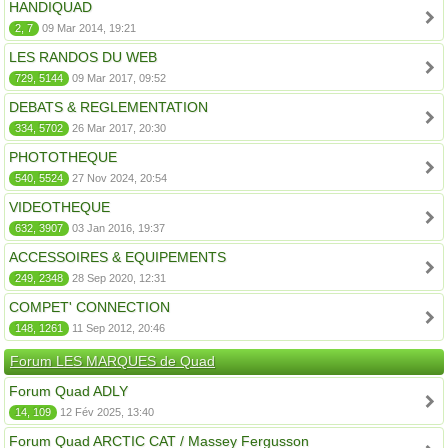
HANDIQUAD
2, 7
09 Mar 2014, 19:21
LES RANDOS DU WEB
729, 5144
09 Mar 2017, 09:52
DEBATS & REGLEMENTATION
334, 5702
26 Mar 2017, 20:30
PHOTOTHEQUE
540, 5524
27 Nov 2024, 20:54
VIDEOTHEQUE
632, 3907
03 Jan 2016, 19:37
ACCESSOIRES & EQUIPEMENTS
249, 2348
28 Sep 2020, 12:31
COMPET' CONNECTION
148, 1261
11 Sep 2012, 20:46
Forum LES MARQUES de Quad
Forum Quad ADLY
14, 109
12 Fév 2025, 13:40
Forum Quad ARCTIC CAT / Massey Fergusson