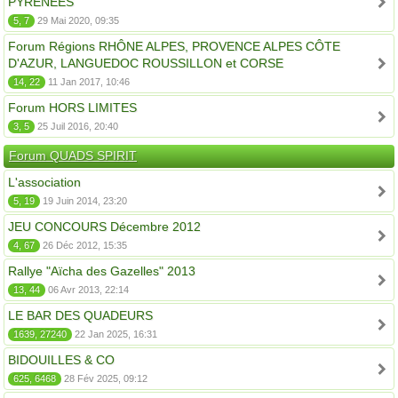
PYRÉNÉES
5, 7
29 Mai 2020, 09:35
Forum Régions RHÔNE ALPES, PROVENCE ALPES CÔTE
D'AZUR, LANGUEDOC ROUSSILLON et CORSE
14, 22
11 Jan 2017, 10:46
Forum HORS LIMITES
3, 5
25 Juil 2016, 20:40
Forum QUADS SPIRIT
L'association
5, 19
19 Juin 2014, 23:20
JEU CONCOURS Décembre 2012
4, 67
26 Déc 2012, 15:35
Rallye "Aïcha des Gazelles" 2013
13, 44
06 Avr 2013, 22:14
LE BAR DES QUADEURS
1639, 27240
22 Jan 2025, 16:31
BIDOUILLES & CO
625, 6468
28 Fév 2025, 09:12