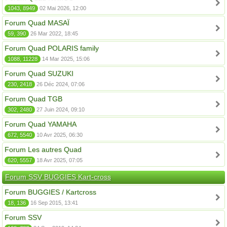
1043, 8949
02 Mai 2026, 12:00
Forum Quad MASAÏ
59, 390
26 Mar 2022, 18:45
Forum Quad POLARIS family
1088, 11228
14 Mar 2025, 15:06
Forum Quad SUZUKI
230, 2418
26 Déc 2024, 07:06
Forum Quad TGB
302, 2480
27 Juin 2024, 09:10
Forum Quad YAMAHA
672, 5540
10 Avr 2025, 06:30
Forum Les autres Quad
620, 5557
18 Avr 2025, 07:05
Forum SSV BUGGIES Kart-cross
Forum BUGGIES / Kartcross
18, 136
16 Sep 2015, 13:41
Forum SSV