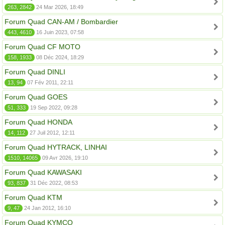
263, 2842
24 Mar 2026, 18:49
Forum Quad CAN-AM / Bombardier
443, 4610
16 Juin 2023, 07:58
Forum Quad CF MOTO
158, 1933
08 Déc 2024, 18:29
Forum Quad DINLI
13, 94
07 Fév 2011, 22:11
Forum Quad GOES
51, 333
19 Sep 2022, 09:28
Forum Quad HONDA
14, 112
27 Juil 2012, 12:11
Forum Quad HYTRACK, LINHAI
1510, 14065
09 Avr 2026, 19:10
Forum Quad KAWASAKI
93, 837
31 Déc 2022, 08:53
Forum Quad KTM
9, 47
24 Jan 2012, 16:10
Forum Quad KYMCO