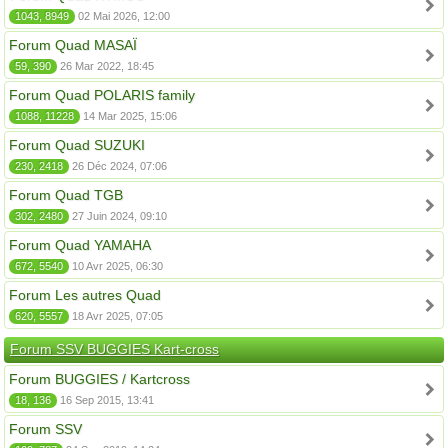
1043, 8949
02 Mai 2026, 12:00
Forum Quad MASAÏ
59, 390
26 Mar 2022, 18:45
Forum Quad POLARIS family
1088, 11228
14 Mar 2025, 15:06
Forum Quad SUZUKI
230, 2418
26 Déc 2024, 07:06
Forum Quad TGB
302, 2480
27 Juin 2024, 09:10
Forum Quad YAMAHA
672, 5540
10 Avr 2025, 06:30
Forum Les autres Quad
620, 5557
18 Avr 2025, 07:05
Forum SSV BUGGIES Kart-cross
Forum BUGGIES / Kartcross
18, 136
16 Sep 2015, 13:41
Forum SSV