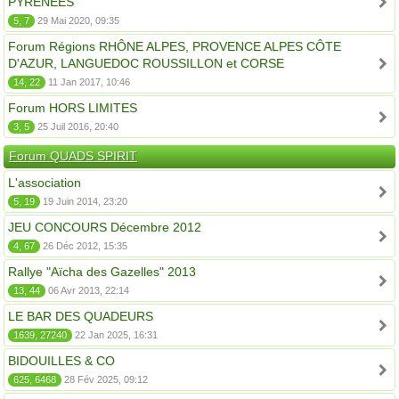
PYRÉNÉES
5, 7
29 Mai 2020, 09:35
Forum Régions RHÔNE ALPES, PROVENCE ALPES CÔTE
D'AZUR, LANGUEDOC ROUSSILLON et CORSE
14, 22
11 Jan 2017, 10:46
Forum HORS LIMITES
3, 5
25 Juil 2016, 20:40
Forum QUADS SPIRIT
L'association
5, 19
19 Juin 2014, 23:20
JEU CONCOURS Décembre 2012
4, 67
26 Déc 2012, 15:35
Rallye "Aïcha des Gazelles" 2013
13, 44
06 Avr 2013, 22:14
LE BAR DES QUADEURS
1639, 27240
22 Jan 2025, 16:31
BIDOUILLES & CO
625, 6468
28 Fév 2025, 09:12