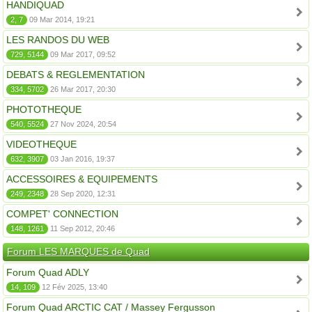
HANDIQUAD
2, 7
09 Mar 2014, 19:21
LES RANDOS DU WEB
729, 5144
09 Mar 2017, 09:52
DEBATS & REGLEMENTATION
334, 5702
26 Mar 2017, 20:30
PHOTOTHEQUE
540, 5524
27 Nov 2024, 20:54
VIDEOTHEQUE
632, 3907
03 Jan 2016, 19:37
ACCESSOIRES & EQUIPEMENTS
249, 2348
28 Sep 2020, 12:31
COMPET' CONNECTION
148, 1261
11 Sep 2012, 20:46
Forum LES MARQUES de Quad
Forum Quad ADLY
14, 109
12 Fév 2025, 13:40
Forum Quad ARCTIC CAT / Massey Fergusson