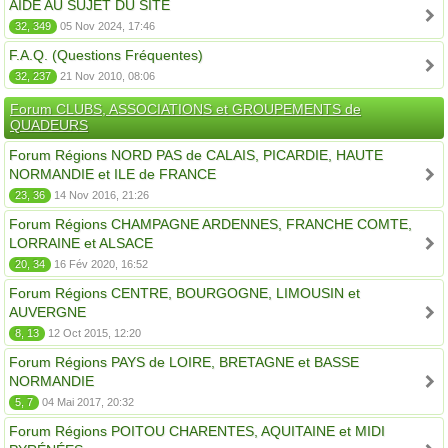
AIDE AU SUJET DU SITE
32, 349
05 Nov 2024, 17:46
F.A.Q. (Questions Fréquentes)
32, 237
21 Nov 2010, 08:06
Forum CLUBS, ASSOCIATIONS et GROUPEMENTS de
QUADEURS
Forum Régions NORD PAS de CALAIS, PICARDIE, HAUTE
NORMANDIE et ILE de FRANCE
23, 36
14 Nov 2016, 21:26
Forum Régions CHAMPAGNE ARDENNES, FRANCHE COMTE,
LORRAINE et ALSACE
20, 34
16 Fév 2020, 16:52
Forum Régions CENTRE, BOURGOGNE, LIMOUSIN et
AUVERGNE
8, 13
12 Oct 2015, 12:20
Forum Régions PAYS de LOIRE, BRETAGNE et BASSE
NORMANDIE
5, 7
04 Mai 2017, 20:32
Forum Régions POITOU CHARENTES, AQUITAINE et MIDI