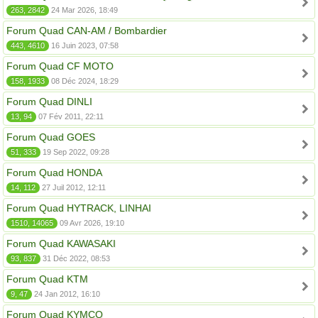
263, 2842
24 Mar 2026, 18:49
Forum Quad CAN-AM / Bombardier
443, 4610
16 Juin 2023, 07:58
Forum Quad CF MOTO
158, 1933
08 Déc 2024, 18:29
Forum Quad DINLI
13, 94
07 Fév 2011, 22:11
Forum Quad GOES
51, 333
19 Sep 2022, 09:28
Forum Quad HONDA
14, 112
27 Juil 2012, 12:11
Forum Quad HYTRACK, LINHAI
1510, 14065
09 Avr 2026, 19:10
Forum Quad KAWASAKI
93, 837
31 Déc 2022, 08:53
Forum Quad KTM
9, 47
24 Jan 2012, 16:10
Forum Quad KYMCO