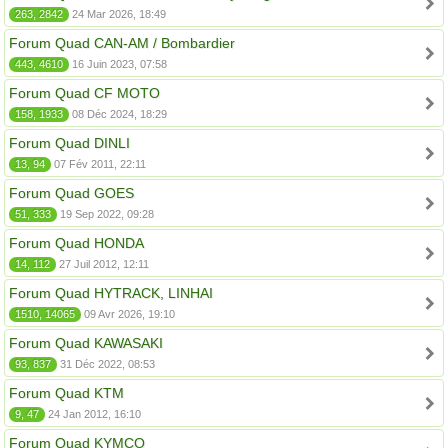
263, 2842
24 Mar 2026, 18:49
Forum Quad CAN-AM / Bombardier
443, 4610
16 Juin 2023, 07:58
Forum Quad CF MOTO
158, 1933
08 Déc 2024, 18:29
Forum Quad DINLI
13, 94
07 Fév 2011, 22:11
Forum Quad GOES
51, 333
19 Sep 2022, 09:28
Forum Quad HONDA
14, 112
27 Juil 2012, 12:11
Forum Quad HYTRACK, LINHAI
1510, 14065
09 Avr 2026, 19:10
Forum Quad KAWASAKI
93, 837
31 Déc 2022, 08:53
Forum Quad KTM
9, 47
24 Jan 2012, 16:10
Forum Quad KYMCO