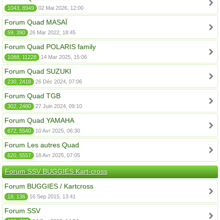
1043, 8949
02 Mai 2026, 12:00
Forum Quad MASAÏ
59, 390
26 Mar 2022, 18:45
Forum Quad POLARIS family
1088, 11228
14 Mar 2025, 15:06
Forum Quad SUZUKI
230, 2418
26 Déc 2024, 07:06
Forum Quad TGB
302, 2480
27 Juin 2024, 09:10
Forum Quad YAMAHA
672, 5540
10 Avr 2025, 06:30
Forum Les autres Quad
620, 5557
18 Avr 2025, 07:05
Forum SSV BUGGIES Kart-cross
Forum BUGGIES / Kartcross
18, 136
16 Sep 2015, 13:41
Forum SSV