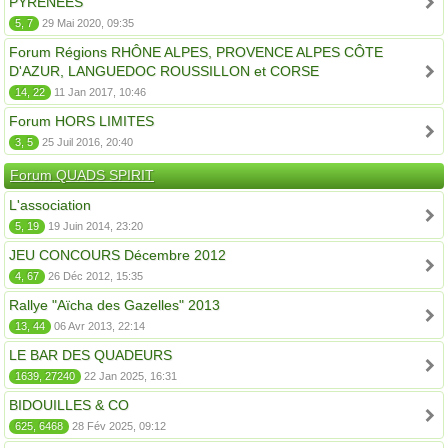
PYRÉNÉES
5, 7
29 Mai 2020, 09:35
Forum Régions RHÔNE ALPES, PROVENCE ALPES CÔTE
D'AZUR, LANGUEDOC ROUSSILLON et CORSE
14, 22
11 Jan 2017, 10:46
Forum HORS LIMITES
3, 5
25 Juil 2016, 20:40
Forum QUADS SPIRIT
L'association
5, 19
19 Juin 2014, 23:20
JEU CONCOURS Décembre 2012
4, 67
26 Déc 2012, 15:35
Rallye "Aïcha des Gazelles" 2013
13, 44
06 Avr 2013, 22:14
LE BAR DES QUADEURS
1639, 27240
22 Jan 2025, 16:31
BIDOUILLES & CO
625, 6468
28 Fév 2025, 09:12