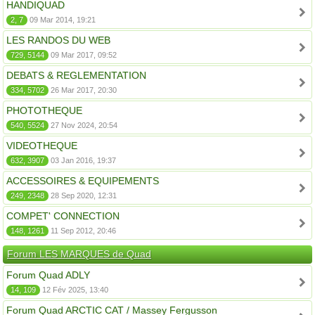
HANDIQUAD
2, 7
09 Mar 2014, 19:21
LES RANDOS DU WEB
729, 5144
09 Mar 2017, 09:52
DEBATS & REGLEMENTATION
334, 5702
26 Mar 2017, 20:30
PHOTOTHEQUE
540, 5524
27 Nov 2024, 20:54
VIDEOTHEQUE
632, 3907
03 Jan 2016, 19:37
ACCESSOIRES & EQUIPEMENTS
249, 2348
28 Sep 2020, 12:31
COMPET' CONNECTION
148, 1261
11 Sep 2012, 20:46
Forum LES MARQUES de Quad
Forum Quad ADLY
14, 109
12 Fév 2025, 13:40
Forum Quad ARCTIC CAT / Massey Fergusson