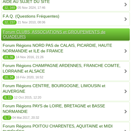
AIDE AU SUJET DU SITE
32, 349
05 Nov 2024, 17:46
F.A.Q. (Questions Fréquentes)
32, 237
21 Nov 2010, 08:06
Forum CLUBS, ASSOCIATIONS et GROUPEMENTS de
QUADEURS
Forum Régions NORD PAS de CALAIS, PICARDIE, HAUTE
NORMANDIE et ILE de FRANCE
23, 36
14 Nov 2016, 21:26
Forum Régions CHAMPAGNE ARDENNES, FRANCHE COMTE,
LORRAINE et ALSACE
20, 34
16 Fév 2020, 16:52
Forum Régions CENTRE, BOURGOGNE, LIMOUSIN et
AUVERGNE
8, 13
12 Oct 2015, 12:20
Forum Régions PAYS de LOIRE, BRETAGNE et BASSE
NORMANDIE
5, 7
04 Mai 2017, 20:32
Forum Régions POITOU CHARENTES, AQUITAINE et MIDI