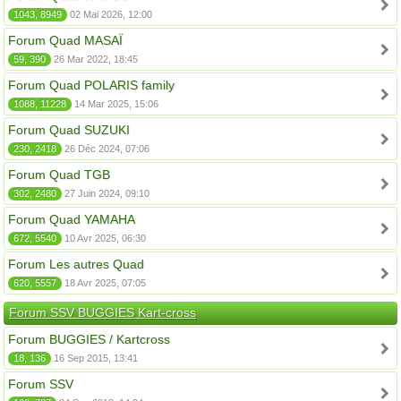
1043, 8949
02 Mai 2026, 12:00
Forum Quad MASAÏ
59, 390
26 Mar 2022, 18:45
Forum Quad POLARIS family
1088, 11228
14 Mar 2025, 15:06
Forum Quad SUZUKI
230, 2418
26 Déc 2024, 07:06
Forum Quad TGB
302, 2480
27 Juin 2024, 09:10
Forum Quad YAMAHA
672, 5540
10 Avr 2025, 06:30
Forum Les autres Quad
620, 5557
18 Avr 2025, 07:05
Forum SSV BUGGIES Kart-cross
Forum BUGGIES / Kartcross
18, 136
16 Sep 2015, 13:41
Forum SSV