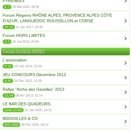
PYRÉNÉES
5, 7
29 Mai 2020, 09:35
Forum Régions RHÔNE ALPES, PROVENCE ALPES CÔTE
D'AZUR, LANGUEDOC ROUSSILLON et CORSE
14, 22
11 Jan 2017, 10:46
Forum HORS LIMITES
3, 5
25 Juil 2016, 20:40
Forum QUADS SPIRIT
L'association
5, 19
19 Juin 2014, 23:20
JEU CONCOURS Décembre 2012
4, 67
26 Déc 2012, 15:35
Rallye "Aïcha des Gazelles" 2013
13, 44
06 Avr 2013, 22:14
LE BAR DES QUADEURS
1639, 27240
22 Jan 2025, 16:31
BIDOUILLES & CO
625, 6468
28 Fév 2025, 09:12