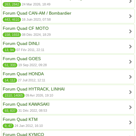
263, 2842
24 Mar 2026, 18:49
Forum Quad CAN-AM / Bombardier
443, 4610
16 Juin 2023, 07:58
Forum Quad CF MOTO
158, 1933
08 Déc 2024, 18:29
Forum Quad DINLI
13, 94
07 Fév 2011, 22:11
Forum Quad GOES
51, 333
19 Sep 2022, 09:28
Forum Quad HONDA
14, 112
27 Juil 2012, 12:11
Forum Quad HYTRACK, LINHAI
1510, 14065
09 Avr 2026, 19:10
Forum Quad KAWASAKI
93, 837
31 Déc 2022, 08:53
Forum Quad KTM
9, 47
24 Jan 2012, 16:10
Forum Quad KYMCO