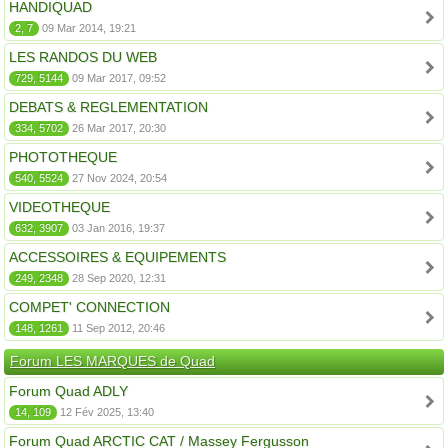
HANDIQUAD
2, 7
09 Mar 2014, 19:21
LES RANDOS DU WEB
729, 5144
09 Mar 2017, 09:52
DEBATS & REGLEMENTATION
334, 5702
26 Mar 2017, 20:30
PHOTOTHEQUE
540, 5524
27 Nov 2024, 20:54
VIDEOTHEQUE
632, 3907
03 Jan 2016, 19:37
ACCESSOIRES & EQUIPEMENTS
249, 2348
28 Sep 2020, 12:31
COMPET' CONNECTION
148, 1261
11 Sep 2012, 20:46
Forum LES MARQUES de Quad
Forum Quad ADLY
14, 109
12 Fév 2025, 13:40
Forum Quad ARCTIC CAT / Massey Fergusson