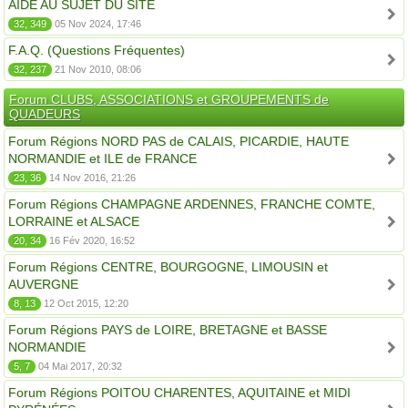
AIDE AU SUJET DU SITE
32, 349
05 Nov 2024, 17:46
F.A.Q. (Questions Fréquentes)
32, 237
21 Nov 2010, 08:06
Forum CLUBS, ASSOCIATIONS et GROUPEMENTS de
QUADEURS
Forum Régions NORD PAS de CALAIS, PICARDIE, HAUTE
NORMANDIE et ILE de FRANCE
23, 36
14 Nov 2016, 21:26
Forum Régions CHAMPAGNE ARDENNES, FRANCHE COMTE,
LORRAINE et ALSACE
20, 34
16 Fév 2020, 16:52
Forum Régions CENTRE, BOURGOGNE, LIMOUSIN et
AUVERGNE
8, 13
12 Oct 2015, 12:20
Forum Régions PAYS de LOIRE, BRETAGNE et BASSE
NORMANDIE
5, 7
04 Mai 2017, 20:32
Forum Régions POITOU CHARENTES, AQUITAINE et MIDI