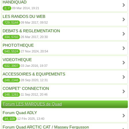
HANDIQUAD
2, 7
09 Mar 2014, 19:21
LES RANDOS DU WEB
729, 5144
09 Mar 2017, 09:52
DEBATS & REGLEMENTATION
334, 5702
26 Mar 2017, 20:30
PHOTOTHEQUE
540, 5524
27 Nov 2024, 20:54
VIDEOTHEQUE
632, 3907
03 Jan 2016, 19:37
ACCESSOIRES & EQUIPEMENTS
249, 2348
28 Sep 2020, 12:31
COMPET' CONNECTION
148, 1261
11 Sep 2012, 20:46
Forum LES MARQUES de Quad
Forum Quad ADLY
14, 109
12 Fév 2025, 13:40
Forum Quad ARCTIC CAT / Massey Fergusson