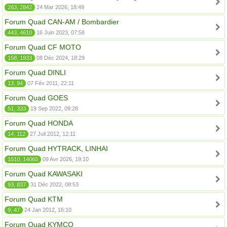
263, 2842
24 Mar 2026, 18:49
Forum Quad CAN-AM / Bombardier
443, 4610
16 Juin 2023, 07:58
Forum Quad CF MOTO
158, 1933
08 Déc 2024, 18:29
Forum Quad DINLI
13, 94
07 Fév 2011, 22:11
Forum Quad GOES
51, 333
19 Sep 2022, 09:28
Forum Quad HONDA
14, 112
27 Juil 2012, 12:11
Forum Quad HYTRACK, LINHAI
1510, 14065
09 Avr 2026, 19:10
Forum Quad KAWASAKI
93, 837
31 Déc 2022, 08:53
Forum Quad KTM
9, 47
24 Jan 2012, 16:10
Forum Quad KYMCO