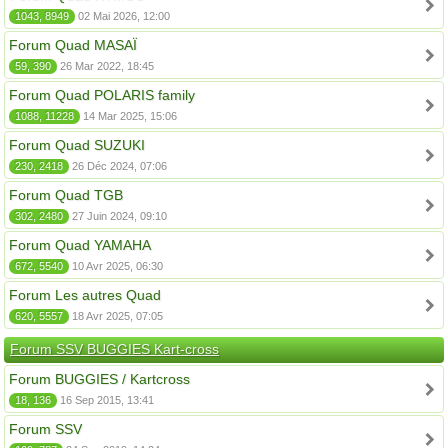
1043, 8949
02 Mai 2026, 12:00
Forum Quad MASAÏ
59, 390
26 Mar 2022, 18:45
Forum Quad POLARIS family
1088, 11228
14 Mar 2025, 15:06
Forum Quad SUZUKI
230, 2418
26 Déc 2024, 07:06
Forum Quad TGB
302, 2480
27 Juin 2024, 09:10
Forum Quad YAMAHA
672, 5540
10 Avr 2025, 06:30
Forum Les autres Quad
620, 5557
18 Avr 2025, 07:05
Forum SSV BUGGIES Kart-cross
Forum BUGGIES / Kartcross
18, 136
16 Sep 2015, 13:41
Forum SSV