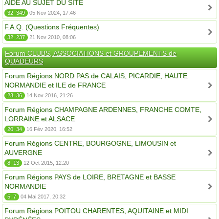
AIDE AU SUJET DU SITE
32, 349
05 Nov 2024, 17:46
F.A.Q. (Questions Fréquentes)
32, 237
21 Nov 2010, 08:06
Forum CLUBS, ASSOCIATIONS et GROUPEMENTS de
QUADEURS
Forum Régions NORD PAS de CALAIS, PICARDIE, HAUTE
NORMANDIE et ILE de FRANCE
23, 36
14 Nov 2016, 21:26
Forum Régions CHAMPAGNE ARDENNES, FRANCHE COMTE,
LORRAINE et ALSACE
20, 34
16 Fév 2020, 16:52
Forum Régions CENTRE, BOURGOGNE, LIMOUSIN et
AUVERGNE
8, 13
12 Oct 2015, 12:20
Forum Régions PAYS de LOIRE, BRETAGNE et BASSE
NORMANDIE
5, 7
04 Mai 2017, 20:32
Forum Régions POITOU CHARENTES, AQUITAINE et MIDI