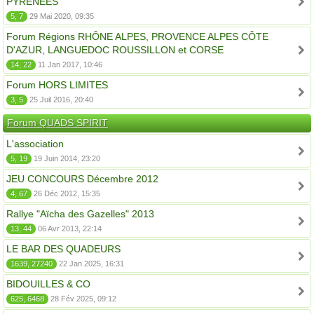
PYRÉNÉES
5, 7
29 Mai 2020, 09:35
Forum Régions RHÔNE ALPES, PROVENCE ALPES CÔTE
D'AZUR, LANGUEDOC ROUSSILLON et CORSE
14, 22
11 Jan 2017, 10:46
Forum HORS LIMITES
3, 5
25 Juil 2016, 20:40
Forum QUADS SPIRIT
L'association
5, 19
19 Juin 2014, 23:20
JEU CONCOURS Décembre 2012
4, 67
26 Déc 2012, 15:35
Rallye "Aïcha des Gazelles" 2013
13, 44
06 Avr 2013, 22:14
LE BAR DES QUADEURS
1639, 27240
22 Jan 2025, 16:31
BIDOUILLES & CO
625, 6468
28 Fév 2025, 09:12