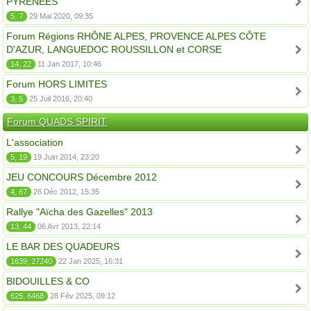
PYRÉNÉES
5, 7
29 Mai 2020, 09:35
Forum Régions RHÔNE ALPES, PROVENCE ALPES CÔTE
D'AZUR, LANGUEDOC ROUSSILLON et CORSE
14, 22
11 Jan 2017, 10:46
Forum HORS LIMITES
3, 5
25 Juil 2016, 20:40
Forum QUADS SPIRIT
L'association
5, 19
19 Juin 2014, 23:20
JEU CONCOURS Décembre 2012
4, 67
26 Déc 2012, 15:35
Rallye "Aïcha des Gazelles" 2013
13, 44
06 Avr 2013, 22:14
LE BAR DES QUADEURS
1639, 27240
22 Jan 2025, 16:31
BIDOUILLES & CO
625, 6468
28 Fév 2025, 09:12