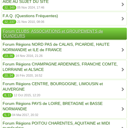
AIDE AU SUJET DU SITE
32, 349
05 Nov 2024, 17:46
F.A.Q. (Questions Fréquentes)
32, 237
21 Nov 2010, 08:06
Forum CLUBS, ASSOCIATIONS et GROUPEMENTS de
QUADEURS
Forum Régions NORD PAS de CALAIS, PICARDIE, HAUTE
NORMANDIE et ILE de FRANCE
23, 36
14 Nov 2016, 21:26
Forum Régions CHAMPAGNE ARDENNES, FRANCHE COMTE,
LORRAINE et ALSACE
20, 34
16 Fév 2020, 16:52
Forum Régions CENTRE, BOURGOGNE, LIMOUSIN et
AUVERGNE
8, 13
12 Oct 2015, 12:20
Forum Régions PAYS de LOIRE, BRETAGNE et BASSE
NORMANDIE
5, 7
04 Mai 2017, 20:32
Forum Régions POITOU CHARENTES, AQUITAINE et MIDI