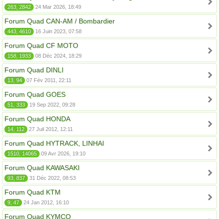
263, 2842
24 Mar 2026, 18:49
Forum Quad CAN-AM / Bombardier
443, 4610
16 Juin 2023, 07:58
Forum Quad CF MOTO
158, 1933
08 Déc 2024, 18:29
Forum Quad DINLI
13, 94
07 Fév 2011, 22:11
Forum Quad GOES
51, 333
19 Sep 2022, 09:28
Forum Quad HONDA
14, 112
27 Juil 2012, 12:11
Forum Quad HYTRACK, LINHAI
1510, 14065
09 Avr 2026, 19:10
Forum Quad KAWASAKI
93, 837
31 Déc 2022, 08:53
Forum Quad KTM
9, 47
24 Jan 2012, 16:10
Forum Quad KYMCO