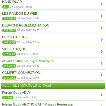
HANDIQUAD
2, 7
09 Mar 2014, 19:21
LES RANDOS DU WEB
729, 5144
09 Mar 2017, 09:52
DEBATS & REGLEMENTATION
334, 5702
26 Mar 2017, 20:30
PHOTOTHEQUE
540, 5524
27 Nov 2024, 20:54
VIDEOTHEQUE
632, 3907
03 Jan 2016, 19:37
ACCESSOIRES & EQUIPEMENTS
249, 2348
28 Sep 2020, 12:31
COMPET' CONNECTION
148, 1261
11 Sep 2012, 20:46
Forum LES MARQUES de Quad
Forum Quad ADLY
14, 109
12 Fév 2025, 13:40
Forum Quad ARCTIC CAT / Massey Fergusson