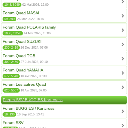
1043, 8949
02 Mai 2026, 12:00
Forum Quad MASAÏ
59, 390
26 Mar 2022, 18:45
Forum Quad POLARIS family
1088, 11228
14 Mar 2025, 15:06
Forum Quad SUZUKI
230, 2418
26 Déc 2024, 07:06
Forum Quad TGB
302, 2480
27 Juin 2024, 09:10
Forum Quad YAMAHA
672, 5540
10 Avr 2025, 06:30
Forum Les autres Quad
620, 5557
18 Avr 2025, 07:05
Forum SSV BUGGIES Kart-cross
Forum BUGGIES / Kartcross
18, 136
16 Sep 2015, 13:41
Forum SSV