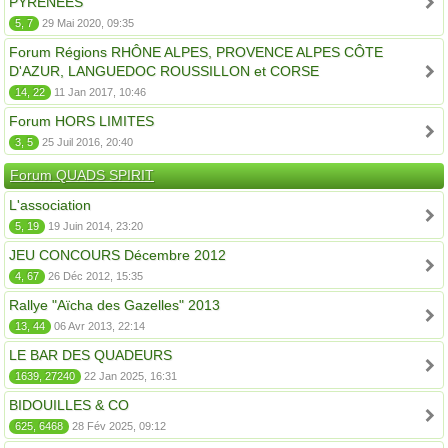
PYRÉNÉES
5, 7
29 Mai 2020, 09:35
Forum Régions RHÔNE ALPES, PROVENCE ALPES CÔTE
D'AZUR, LANGUEDOC ROUSSILLON et CORSE
14, 22
11 Jan 2017, 10:46
Forum HORS LIMITES
3, 5
25 Juil 2016, 20:40
Forum QUADS SPIRIT
L'association
5, 19
19 Juin 2014, 23:20
JEU CONCOURS Décembre 2012
4, 67
26 Déc 2012, 15:35
Rallye "Aïcha des Gazelles" 2013
13, 44
06 Avr 2013, 22:14
LE BAR DES QUADEURS
1639, 27240
22 Jan 2025, 16:31
BIDOUILLES & CO
625, 6468
28 Fév 2025, 09:12