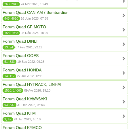
263, 2842
24 Mar 2026, 18:49
Forum Quad CAN-AM / Bombardier
443, 4610
16 Juin 2023, 07:58
Forum Quad CF MOTO
158, 1933
08 Déc 2024, 18:29
Forum Quad DINLI
13, 94
07 Fév 2011, 22:11
Forum Quad GOES
51, 333
19 Sep 2022, 09:28
Forum Quad HONDA
14, 112
27 Juil 2012, 12:11
Forum Quad HYTRACK, LINHAI
1510, 14065
09 Avr 2026, 19:10
Forum Quad KAWASAKI
93, 837
31 Déc 2022, 08:53
Forum Quad KTM
9, 47
24 Jan 2012, 16:10
Forum Quad KYMCO