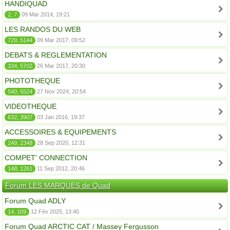
HANDIQUAD
2, 7
09 Mar 2014, 19:21
LES RANDOS DU WEB
729, 5144
09 Mar 2017, 09:52
DEBATS & REGLEMENTATION
334, 5702
26 Mar 2017, 20:30
PHOTOTHEQUE
540, 5524
27 Nov 2024, 20:54
VIDEOTHEQUE
632, 3907
03 Jan 2016, 19:37
ACCESSOIRES & EQUIPEMENTS
249, 2348
28 Sep 2020, 12:31
COMPET' CONNECTION
148, 1261
11 Sep 2012, 20:46
Forum LES MARQUES de Quad
Forum Quad ADLY
14, 109
12 Fév 2025, 13:40
Forum Quad ARCTIC CAT / Massey Fergusson