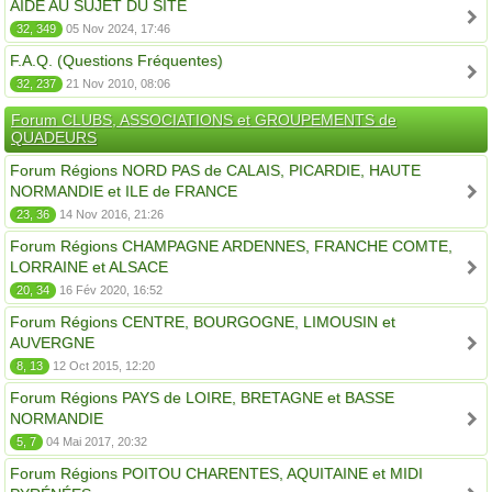
AIDE AU SUJET DU SITE
32, 349
05 Nov 2024, 17:46
F.A.Q. (Questions Fréquentes)
32, 237
21 Nov 2010, 08:06
Forum CLUBS, ASSOCIATIONS et GROUPEMENTS de
QUADEURS
Forum Régions NORD PAS de CALAIS, PICARDIE, HAUTE
NORMANDIE et ILE de FRANCE
23, 36
14 Nov 2016, 21:26
Forum Régions CHAMPAGNE ARDENNES, FRANCHE COMTE,
LORRAINE et ALSACE
20, 34
16 Fév 2020, 16:52
Forum Régions CENTRE, BOURGOGNE, LIMOUSIN et
AUVERGNE
8, 13
12 Oct 2015, 12:20
Forum Régions PAYS de LOIRE, BRETAGNE et BASSE
NORMANDIE
5, 7
04 Mai 2017, 20:32
Forum Régions POITOU CHARENTES, AQUITAINE et MIDI