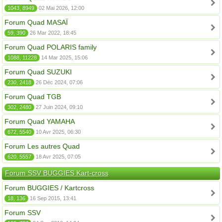
1043, 8949
02 Mai 2026, 12:00
Forum Quad MASAÏ
59, 390
26 Mar 2022, 18:45
Forum Quad POLARIS family
1088, 11228
14 Mar 2025, 15:06
Forum Quad SUZUKI
230, 2418
26 Déc 2024, 07:06
Forum Quad TGB
302, 2480
27 Juin 2024, 09:10
Forum Quad YAMAHA
672, 5540
10 Avr 2025, 06:30
Forum Les autres Quad
620, 5557
18 Avr 2025, 07:05
Forum SSV BUGGIES Kart-cross
Forum BUGGIES / Kartcross
18, 136
16 Sep 2015, 13:41
Forum SSV