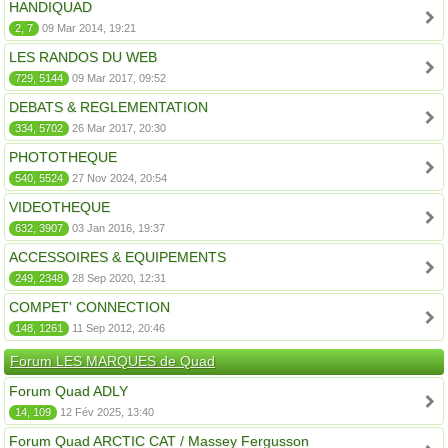
HANDIQUAD
2, 7
09 Mar 2014, 19:21
LES RANDOS DU WEB
729, 5144
09 Mar 2017, 09:52
DEBATS & REGLEMENTATION
334, 5702
26 Mar 2017, 20:30
PHOTOTHEQUE
540, 5524
27 Nov 2024, 20:54
VIDEOTHEQUE
632, 3907
03 Jan 2016, 19:37
ACCESSOIRES & EQUIPEMENTS
249, 2348
28 Sep 2020, 12:31
COMPET' CONNECTION
148, 1261
11 Sep 2012, 20:46
Forum LES MARQUES de Quad
Forum Quad ADLY
14, 109
12 Fév 2025, 13:40
Forum Quad ARCTIC CAT / Massey Fergusson