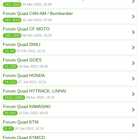
263, 2842
24 Mar 2026, 18:49
Forum Quad CAN-AM / Bombardier
443, 4610
16 Juin 2023, 07:58
Forum Quad CF MOTO
158, 1933
08 Déc 2024, 18:29
Forum Quad DINLI
13, 94
07 Fév 2011, 22:11
Forum Quad GOES
51, 333
19 Sep 2022, 09:28
Forum Quad HONDA
14, 112
27 Juil 2012, 12:11
Forum Quad HYTRACK, LINHAI
1510, 14065
09 Avr 2026, 19:10
Forum Quad KAWASAKI
93, 837
31 Déc 2022, 08:53
Forum Quad KTM
9, 47
24 Jan 2012, 16:10
Forum Quad KYMCO