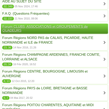
AIDE AU SUJET DU SITE
32, 349
05 Nov 2024, 17:46
F.A.Q. (Questions Fréquentes)
32, 237
21 Nov 2010, 08:06
Forum CLUBS, ASSOCIATIONS et GROUPEMENTS de
QUADEURS
Forum Régions NORD PAS de CALAIS, PICARDIE, HAUTE
NORMANDIE et ILE de FRANCE
23, 36
14 Nov 2016, 21:26
Forum Régions CHAMPAGNE ARDENNES, FRANCHE COMTE,
LORRAINE et ALSACE
20, 34
16 Fév 2020, 16:52
Forum Régions CENTRE, BOURGOGNE, LIMOUSIN et
AUVERGNE
8, 13
12 Oct 2015, 12:20
Forum Régions PAYS de LOIRE, BRETAGNE et BASSE
NORMANDIE
5, 7
04 Mai 2017, 20:32
Forum Régions POITOU CHARENTES, AQUITAINE et MIDI