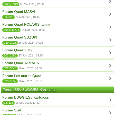
1043, 8949
02 Mai 2026, 12:00
Forum Quad MASAÏ
59, 390
26 Mar 2022, 18:45
Forum Quad POLARIS family
1088, 11228
14 Mar 2025, 15:06
Forum Quad SUZUKI
230, 2418
26 Déc 2024, 07:06
Forum Quad TGB
302, 2480
27 Juin 2024, 09:10
Forum Quad YAMAHA
672, 5540
10 Avr 2025, 06:30
Forum Les autres Quad
620, 5557
18 Avr 2025, 07:05
Forum SSV BUGGIES Kart-cross
Forum BUGGIES / Kartcross
18, 136
16 Sep 2015, 13:41
Forum SSV