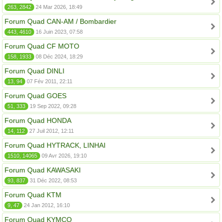
263, 2842
24 Mar 2026, 18:49
Forum Quad CAN-AM / Bombardier
443, 4610
16 Juin 2023, 07:58
Forum Quad CF MOTO
158, 1933
08 Déc 2024, 18:29
Forum Quad DINLI
13, 94
07 Fév 2011, 22:11
Forum Quad GOES
51, 333
19 Sep 2022, 09:28
Forum Quad HONDA
14, 112
27 Juil 2012, 12:11
Forum Quad HYTRACK, LINHAI
1510, 14065
09 Avr 2026, 19:10
Forum Quad KAWASAKI
93, 837
31 Déc 2022, 08:53
Forum Quad KTM
9, 47
24 Jan 2012, 16:10
Forum Quad KYMCO