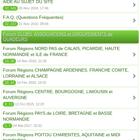
AIDE AU SUJET DU SITE
32, 349
05 Nov 2024, 17:46
F.A.Q. (Questions Fréquentes)
32, 237
21 Nov 2010, 08:06
Forum CLUBS, ASSOCIATIONS et GROUPEMENTS de
QUADEURS
Forum Régions NORD PAS de CALAIS, PICARDIE, HAUTE
NORMANDIE et ILE de FRANCE
23, 36
14 Nov 2016, 21:26
Forum Régions CHAMPAGNE ARDENNES, FRANCHE COMTE,
LORRAINE et ALSACE
20, 34
16 Fév 2020, 16:52
Forum Régions CENTRE, BOURGOGNE, LIMOUSIN et
AUVERGNE
8, 13
12 Oct 2015, 12:20
Forum Régions PAYS de LOIRE, BRETAGNE et BASSE
NORMANDIE
5, 7
04 Mai 2017, 20:32
Forum Régions POITOU CHARENTES, AQUITAINE et MIDI