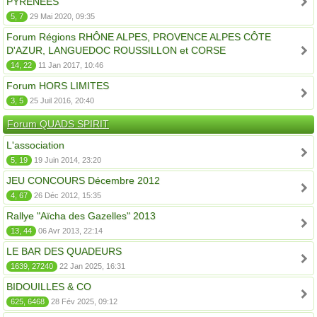
PYRÉNÉES
5, 7
29 Mai 2020, 09:35
Forum Régions RHÔNE ALPES, PROVENCE ALPES CÔTE
D'AZUR, LANGUEDOC ROUSSILLON et CORSE
14, 22
11 Jan 2017, 10:46
Forum HORS LIMITES
3, 5
25 Juil 2016, 20:40
Forum QUADS SPIRIT
L'association
5, 19
19 Juin 2014, 23:20
JEU CONCOURS Décembre 2012
4, 67
26 Déc 2012, 15:35
Rallye "Aïcha des Gazelles" 2013
13, 44
06 Avr 2013, 22:14
LE BAR DES QUADEURS
1639, 27240
22 Jan 2025, 16:31
BIDOUILLES & CO
625, 6468
28 Fév 2025, 09:12