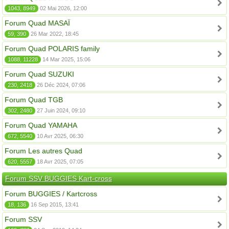
1043, 8949
02 Mai 2026, 12:00
Forum Quad MASAÏ
59, 390
26 Mar 2022, 18:45
Forum Quad POLARIS family
1088, 11228
14 Mar 2025, 15:06
Forum Quad SUZUKI
230, 2418
26 Déc 2024, 07:06
Forum Quad TGB
302, 2480
27 Juin 2024, 09:10
Forum Quad YAMAHA
672, 5540
10 Avr 2025, 06:30
Forum Les autres Quad
620, 5557
18 Avr 2025, 07:05
Forum SSV BUGGIES Kart-cross
Forum BUGGIES / Kartcross
18, 136
16 Sep 2015, 13:41
Forum SSV