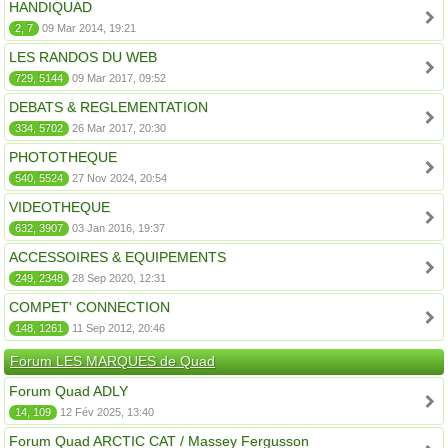
HANDIQUAD
2, 7
09 Mar 2014, 19:21
LES RANDOS DU WEB
729, 5144
09 Mar 2017, 09:52
DEBATS & REGLEMENTATION
334, 5702
26 Mar 2017, 20:30
PHOTOTHEQUE
540, 5524
27 Nov 2024, 20:54
VIDEOTHEQUE
632, 3907
03 Jan 2016, 19:37
ACCESSOIRES & EQUIPEMENTS
249, 2348
28 Sep 2020, 12:31
COMPET' CONNECTION
148, 1261
11 Sep 2012, 20:46
Forum LES MARQUES de Quad
Forum Quad ADLY
14, 109
12 Fév 2025, 13:40
Forum Quad ARCTIC CAT / Massey Fergusson