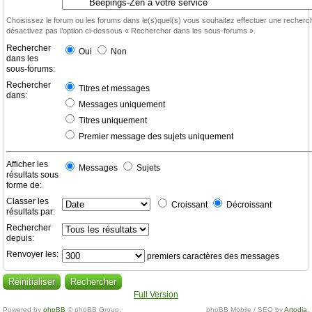
Choisissez le forum ou les forums dans le(s)quel(s) vous souhaitez effectuer une recher
désactivez pas l’option ci-dessous « Rechercher dans les sous-forums ».
Rechercher
Oui
Non
dans les
sous-forums:
Rechercher
Titres et messages
dans:
Messages uniquement
Titres uniquement
Premier message des sujets uniquement
Afficher les
Messages
Sujets
résultats sous
forme de:
Classer les
Croissant
Décroissant
résultats par:
Rechercher
depuis:
Renvoyer les:
premiers caractères des messages
Full Version
Powered by
phpBB
© phpBB Group.
phpBB Mobile / SEO by
Artodia
.