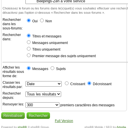
Choisissez le forum ou les forums dans le(s)quel(s) vous souhaitez effectuer une recher
désactivez pas l’option ci-dessous « Rechercher dans les sous-forums ».
Rechercher
Oui
Non
dans les
sous-forums:
Rechercher
Titres et messages
dans:
Messages uniquement
Titres uniquement
Premier message des sujets uniquement
Afficher les
Messages
Sujets
résultats sous
forme de:
Classer les
Croissant
Décroissant
résultats par:
Rechercher
depuis:
Renvoyer les:
premiers caractères des messages
Full Version
Powered by
phpBB
© phpBB Group.
phpBB Mobile / SEO by
Artodia
.