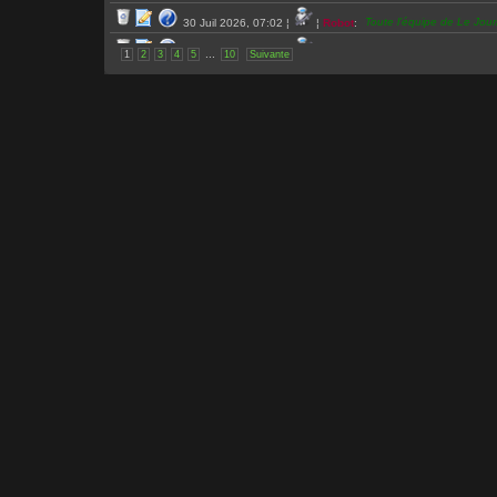
Toute l’équipe de Le Jou
30 Juil 2026, 07:02
¦
¦
Robot
:
Bonjour, nous sommes l
30 Juil 2026, 07:02
¦
¦
Robot
:
...
1
2
3
4
5
10
Suivante
Toute l’équipe de Le Jou
29 Juil 2026, 07:07
¦
¦
Robot
:
Bonjour, nous sommes l
29 Juil 2026, 07:07
¦
¦
Robot
:
Toute l’équipe de Le Jou
28 Juil 2026, 07:02
¦
¦
Robot
:
Bonjour, nous sommes l
28 Juil 2026, 07:02
¦
¦
Robot
:
Toute l’équipe de Le Jou
27 Juil 2026, 07:03
¦
¦
Robot
:
Bonjour, nous sommes l
27 Juil 2026, 07:03
¦
¦
Robot
: