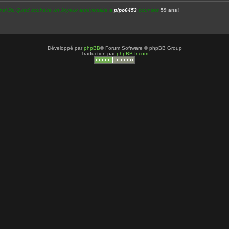
rnal Du Quad souhaite un Joyeux anniversaire à
pipo6453
pour ses
59 ans!
e
Jeudi 30 Juillet 2026
rnal Du Quad souhaite un Joyeux anniversaire à
le_meusien
pour ses
46 ans!
Développé par
phpBB
® Forum Software © phpBB Group
e
Mercredi 29 Juillet 2026
Traduction par
phpBB-fr.com
rnal Du Quad souhaite un Joyeux anniversaire à
pepino34
pour ses
47 ans!
e
Mardi 28 Juillet 2026
rnal Du Quad souhaite un Joyeux anniversaire à
ghisoquad
pour ses
62 ans!
e
Lundi 27 Juillet 2026