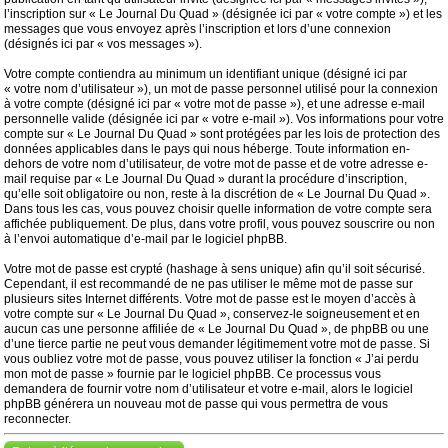
l’inscription sur « Le Journal Du Quad » (désignée ici par « votre compte ») et les
messages que vous envoyez après l’inscription et lors d’une connexion
(désignés ici par « vos messages »).
Votre compte contiendra au minimum un identifiant unique (désigné ici par
« votre nom d’utilisateur »), un mot de passe personnel utilisé pour la connexion
à votre compte (désigné ici par « votre mot de passe »), et une adresse e-mail
personnelle valide (désignée ici par « votre e-mail »). Vos informations pour votre
compte sur « Le Journal Du Quad » sont protégées par les lois de protection des
données applicables dans le pays qui nous héberge. Toute information en-
dehors de votre nom d’utilisateur, de votre mot de passe et de votre adresse e-
mail requise par « Le Journal Du Quad » durant la procédure d’inscription,
qu’elle soit obligatoire ou non, reste à la discrétion de « Le Journal Du Quad ».
Dans tous les cas, vous pouvez choisir quelle information de votre compte sera
affichée publiquement. De plus, dans votre profil, vous pouvez souscrire ou non
à l’envoi automatique d’e-mail par le logiciel phpBB.
Votre mot de passe est crypté (hashage à sens unique) afin qu’il soit sécurisé.
Cependant, il est recommandé de ne pas utiliser le même mot de passe sur
plusieurs sites Internet différents. Votre mot de passe est le moyen d’accès à
votre compte sur « Le Journal Du Quad », conservez-le soigneusement et en
aucun cas une personne affiliée de « Le Journal Du Quad », de phpBB ou une
d’une tierce partie ne peut vous demander légitimement votre mot de passe. Si
vous oubliez votre mot de passe, vous pouvez utiliser la fonction « J’ai perdu
mon mot de passe » fournie par le logiciel phpBB. Ce processus vous
demandera de fournir votre nom d’utilisateur et votre e-mail, alors le logiciel
phpBB générera un nouveau mot de passe qui vous permettra de vous
reconnecter.