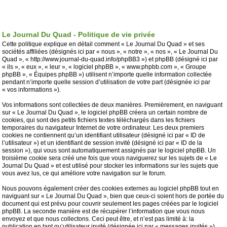
Le Journal Du Quad - Politique de vie privée
Cette politique explique en détail comment « Le Journal Du Quad » et ses
sociétés affiliées (désignés ici par « nous », « notre », « nos », « Le Journal Du
Quad », « http://www.journal-du-quad.info/phpBB3 ») et phpBB (désigné ici par
« ils », « eux », « leur », « logiciel phpBB », « www.phpbb.com », « Groupe
phpBB », « Équipes phpBB ») utilisent n’importe quelle information collectée
pendant n’importe quelle session d’utilisation de votre part (désignée ici par
« vos informations »).
Vos informations sont collectées de deux manières. Premièrement, en naviguant
sur « Le Journal Du Quad », le logiciel phpBB créera un certain nombre de
cookies, qui sont des petits fichiers textes téléchargés dans les fichiers
temporaires du navigateur Internet de votre ordinateur. Les deux premiers
cookies ne contiennent qu’un identifiant utilisateur (désigné ici par « ID de
l’utilisateur ») et un identifiant de session invité (désigné ici par « ID de la
session »), qui vous sont automatiquement assignés par le logiciel phpBB. Un
troisième cookie sera créé une fois que vous naviguerez sur les sujets de « Le
Journal Du Quad » et est utilisé pour stocker les informations sur les sujets que
vous avez lus, ce qui améliore votre navigation sur le forum.
Nous pouvons également créer des cookies externes au logiciel phpBB tout en
naviguant sur « Le Journal Du Quad », bien que ceux-ci soient hors de portée du
document qui est prévu pour couvrir seulement les pages créées par le logiciel
phpBB. La seconde manière est de récupérer l’information que vous nous
envoyez et que nous collectons. Ceci peut être, et n’est pas limité à: la
publication en tant qu’utilisateur invité (désignée ici par « messages invités »),