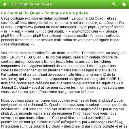
Politique de vie privée
Le Journal Du Quad - Politique de vie privée
Cette politique explique en détail comment « Le Journal Du Quad » et ses
sociétés affiliées (désignés ici par « nous », « notre », « nos », « Le Journal Du
Quad », « http://www.journal-du-quad.info/phpBB3 ») et phpBB (désigné ici par
« ils », « eux », « leur », « logiciel phpBB », « www.phpbb.com », « Groupe
phpBB », « Équipes phpBB ») utilisent n’importe quelle information collectée
pendant n’importe quelle session d’utilisation de votre part (désignée ici par
« vos informations »).
Vos informations sont collectées de deux manières. Premièrement, en naviguant
sur « Le Journal Du Quad », le logiciel phpBB créera un certain nombre de
cookies, qui sont des petits fichiers textes téléchargés dans les fichiers
temporaires du navigateur Internet de votre ordinateur. Les deux premiers
cookies ne contiennent qu’un identifiant utilisateur (désigné ici par « ID de
l’utilisateur ») et un identifiant de session invité (désigné ici par « ID de la
session »), qui vous sont automatiquement assignés par le logiciel phpBB. Un
troisième cookie sera créé une fois que vous naviguerez sur les sujets de « Le
Journal Du Quad » et est utilisé pour stocker les informations sur les sujets que
vous avez lus, ce qui améliore votre navigation sur le forum.
Nous pouvons également créer des cookies externes au logiciel phpBB tout en
naviguant sur « Le Journal Du Quad », bien que ceux-ci soient hors de portée du
document qui est prévu pour couvrir seulement les pages créées par le logiciel
phpBB. La seconde manière est de récupérer l’information que vous nous
envoyez et que nous collectons. Ceci peut être, et n’est pas limité à: la
publication en tant qu’utilisateur invité (désignée ici par « messages invités »),
l’inscription sur « Le Journal Du Quad » (désignée ici par « votre compte ») et les