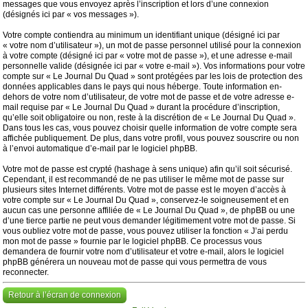
messages que vous envoyez après l’inscription et lors d’une connexion
(désignés ici par « vos messages »).
Votre compte contiendra au minimum un identifiant unique (désigné ici par
« votre nom d’utilisateur »), un mot de passe personnel utilisé pour la connexion
à votre compte (désigné ici par « votre mot de passe »), et une adresse e-mail
personnelle valide (désignée ici par « votre e-mail »). Vos informations pour votre
compte sur « Le Journal Du Quad » sont protégées par les lois de protection des
données applicables dans le pays qui nous héberge. Toute information en-
dehors de votre nom d’utilisateur, de votre mot de passe et de votre adresse e-
mail requise par « Le Journal Du Quad » durant la procédure d’inscription,
qu’elle soit obligatoire ou non, reste à la discrétion de « Le Journal Du Quad ».
Dans tous les cas, vous pouvez choisir quelle information de votre compte sera
affichée publiquement. De plus, dans votre profil, vous pouvez souscrire ou non
à l’envoi automatique d’e-mail par le logiciel phpBB.
Votre mot de passe est crypté (hashage à sens unique) afin qu’il soit sécurisé.
Cependant, il est recommandé de ne pas utiliser le même mot de passe sur
plusieurs sites Internet différents. Votre mot de passe est le moyen d’accès à
votre compte sur « Le Journal Du Quad », conservez-le soigneusement et en
aucun cas une personne affiliée de « Le Journal Du Quad », de phpBB ou une
d’une tierce partie ne peut vous demander légitimement votre mot de passe. Si
vous oubliez votre mot de passe, vous pouvez utiliser la fonction « J’ai perdu
mon mot de passe » fournie par le logiciel phpBB. Ce processus vous
demandera de fournir votre nom d’utilisateur et votre e-mail, alors le logiciel
phpBB générera un nouveau mot de passe qui vous permettra de vous
reconnecter.
Retour à l’écran de connexion