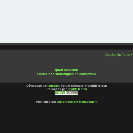
L’équipe du forum
•
quad occasion
Suivez nos statistiques de connexion
Développé par
phpBB
® Forum Software © phpBB Group
Traduction par
phpBB-fr.com
Publicités par
Advertisement Management