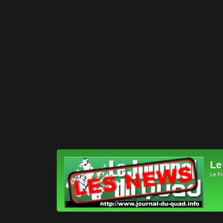
Le
Le F