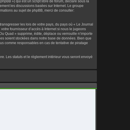
hpBB ») qui est un script libre de forum, déclaré sous la
ulement les discussions basées sur Internet. Le groupe
mations au sujet de phpBB, merci de consulter:
transgresser les lois de votre pays, du pays où « Le Journal
votre fournisseur d’accès à Internet si nous le jugeons
Du Quad » supprime, édite, déplace ou verrouille n’importe
trées soient stockées dans notre base de données. Bien que
enus comme responsables en cas de tentative de piratage
e. Les statuts et le règlement intérieur vous seront envoyé