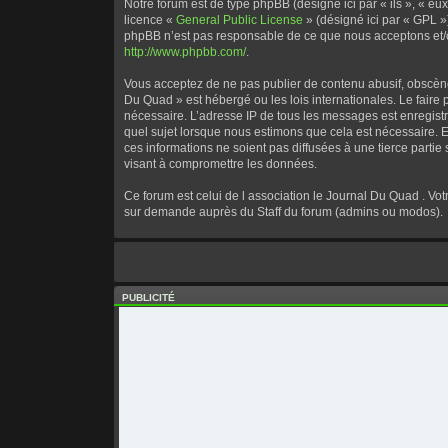
Notre forum est de type phpBB (désigné ici par « ils », « eu
licence «
General Public License
» (désigné ici par « GPL »
phpBB n’est pas responsable de ce que nous acceptons et/o
http://www.phpbb.com/
.
Vous acceptez de ne pas publier de contenu abusif, obscène,
Du Quad » est hébergé ou les lois internationales. Le faire
nécessaire. L’adresse IP de tous les messages est enregist
quel sujet lorsque nous estimons que cela est nécessaire. E
ces informations ne soient pas diffusées à une tierce part
visant à compromettre les données.
Ce forum est celui de l association le Journal Du Quad . Vo
sur demande auprès du Staff du forum (admins ou modos).
PUBLICITÉ