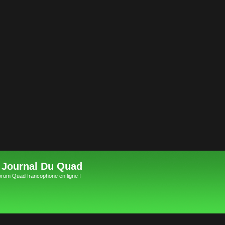
 Journal Du Quad
orum Quad francophone en ligne !