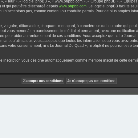
x », « leur », « logiciel phpBB », « www.phpbb.com », « Groupe phpBB », « Équipes p
) et qui peut être téléchargé depuis
www.phpbb.com
. Le logiciel phpBB facilite se
u n’acceptons pas, comme contenu ou conduite permis. Pour de plus amples infor
 vulgaire, diffamatoire, choquant, menaçant, à caractère sexuel ou autre qui peut 
 peut vous mener à un bannissement immédiat et permanent, avec une notification à 
rée pour aider au renforcement de ces conditions. Vous acceptez que « Le Journal 
n tant qu’utilisateur, vous acceptez que toutes les informations que vous avez en
ie sans votre consentement, ni « Le Journal Du Quad », ni phpBB ne pourront être t
tre inscription vous désigne automatiquement comme membre inscrit de cette dernièr