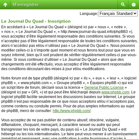
M’enregistrer
Language:
Le Journal Du Quad - Inscription
En accédant à « Le Journal Du Quad » (désigné ici par « nous », « notre »,
« nos », « Le Journal Du Quad », « http://www.journal-du-quad.info/phpBB3 »),
vous acceptez d’être légalement responsable des conditions suivantes. Si vous
n’acceptez pas d’être légalement responsable de toutes les conditions suivantes,
alors n’accédez pas et/ou n’utilisez pas « Le Journal Du Quad ». Nous pouvons
modifier celles-ci à n’importe quel moment et nous ferons tout pour que vous en
soyez informé, bien qu’il soit prudent de vérifier régulièrement celles-ci par vous-
même. Si vous continuez d’utiliser « Le Journal Du Quad » alors que des
changements ont été effectués, vous acceptez d’être légalement responsable
des conditions découlant des mises à jour et/ou modifications.
Notre forum est de type phpBB (désigné ici par « ils », « eux », « leur », « logiciel
phpBB », « www.phpbb.com », « Groupe phpBB », « Équipes phpBB ») qui est
un script libre de forum, déclaré sous la licence «
General Public License
»
(désigné ici par « GPL ») et qui peut être téléchargé depuis
www.phpbb.com
. Le
logiciel phpBB facilite seulement les discussions basées sur Internet. Le groupe
phpBB n’est pas responsable de ce que nous acceptons et/ou n’acceptons pas,
comme contenu ou conduite permis. Pour de plus amples informations au sujet
de phpBB, merci de consulter:
http://www.phpbb.com/
.
Vous acceptez de ne pas publier de contenu abusif, obscène, vulgaire,
diffamatoire, choquant, menaçant, à caractère sexuel ou autre qui peut
transgresser les lois de votre pays, du pays où « Le Journal Du Quad » est
hébergé ou les lois internationales. Le faire peut vous mener à un bannissement
immédiat et permanent, avec une notification à votre fournisseur d’accès à