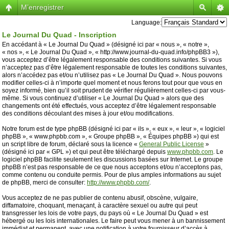
M’enregistrer
Language:
Le Journal Du Quad - Inscription
En accédant à « Le Journal Du Quad » (désigné ici par « nous », « notre »,
« nos », « Le Journal Du Quad », « http://www.journal-du-quad.info/phpBB3 »),
vous acceptez d’être légalement responsable des conditions suivantes. Si vous
n’acceptez pas d’être légalement responsable de toutes les conditions suivantes,
alors n’accédez pas et/ou n’utilisez pas « Le Journal Du Quad ». Nous pouvons
modifier celles-ci à n’importe quel moment et nous ferons tout pour que vous en
soyez informé, bien qu’il soit prudent de vérifier régulièrement celles-ci par vous-
même. Si vous continuez d’utiliser « Le Journal Du Quad » alors que des
changements ont été effectués, vous acceptez d’être légalement responsable
des conditions découlant des mises à jour et/ou modifications.
Notre forum est de type phpBB (désigné ici par « ils », « eux », « leur », « logiciel
phpBB », « www.phpbb.com », « Groupe phpBB », « Équipes phpBB ») qui est
un script libre de forum, déclaré sous la licence «
General Public License
»
(désigné ici par « GPL ») et qui peut être téléchargé depuis
www.phpbb.com
. Le
logiciel phpBB facilite seulement les discussions basées sur Internet. Le groupe
phpBB n’est pas responsable de ce que nous acceptons et/ou n’acceptons pas,
comme contenu ou conduite permis. Pour de plus amples informations au sujet
de phpBB, merci de consulter:
http://www.phpbb.com/
.
Vous acceptez de ne pas publier de contenu abusif, obscène, vulgaire,
diffamatoire, choquant, menaçant, à caractère sexuel ou autre qui peut
transgresser les lois de votre pays, du pays où « Le Journal Du Quad » est
hébergé ou les lois internationales. Le faire peut vous mener à un bannissement
immédiat et permanent, avec une notification à votre fournisseur d’accès à