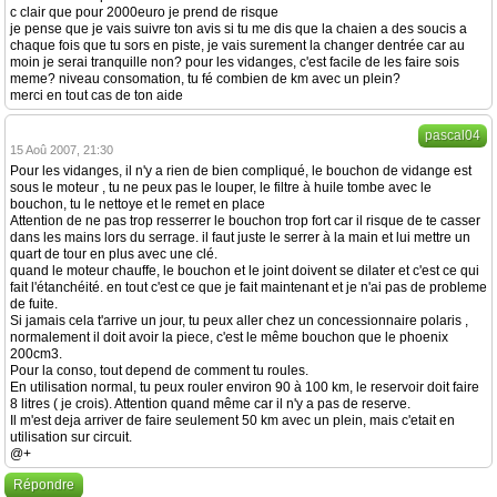
c clair que pour 2000euro je prend de risque
je pense que je vais suivre ton avis si tu me dis que la chaien a des soucis a
chaque fois que tu sors en piste, je vais surement la changer dentrée car au
moin je serai tranquille non? pour les vidanges, c'est facile de les faire sois
meme? niveau consomation, tu fé combien de km avec un plein?
merci en tout cas de ton aide
pascal04
15 Aoû 2007, 21:30
Pour les vidanges, il n'y a rien de bien compliqué, le bouchon de vidange est
sous le moteur , tu ne peux pas le louper, le filtre à huile tombe avec le
bouchon, tu le nettoye et le remet en place
Attention de ne pas trop resserrer le bouchon trop fort car il risque de te casser
dans les mains lors du serrage. il faut juste le serrer à la main et lui mettre un
quart de tour en plus avec une clé.
quand le moteur chauffe, le bouchon et le joint doivent se dilater et c'est ce qui
fait l'étanchéité. en tout c'est ce que je fait maintenant et je n'ai pas de probleme
de fuite.
Si jamais cela t'arrive un jour, tu peux aller chez un concessionnaire polaris ,
normalement il doit avoir la piece, c'est le même bouchon que le phoenix
200cm3.
Pour la conso, tout depend de comment tu roules.
En utilisation normal, tu peux rouler environ 90 à 100 km, le reservoir doit faire
8 litres ( je crois). Attention quand même car il n'y a pas de reserve.
Il m'est deja arriver de faire seulement 50 km avec un plein, mais c'etait en
utilisation sur circuit.
@+
Répondre