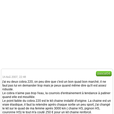
pascal04
14 Aoû 2007, 22:48
j'ai eu deux cobra 220, on peu dire que c'est un bon quad bon marché, il ne
faut pas lui en demander trop mais je peux quand même dire qu'il est assez
robuste.
Le cobra n'aime pas trop l'eau, la courrois d'entrainement à tendance à patiner
quand elle est mouillée.
Le point faible du cobra 220 est le kit chaine installé d'origine. La chaine est un
vraie élastique, il faut la retendre aprés chaque sortie un peu sport, j'ai changé
le kit sur le quad de ma femme aprés 3000 km ( chaine HS, pignon HS,
couronne HS) le tout m'a couté 250 € pour un kit chaine renforcé.