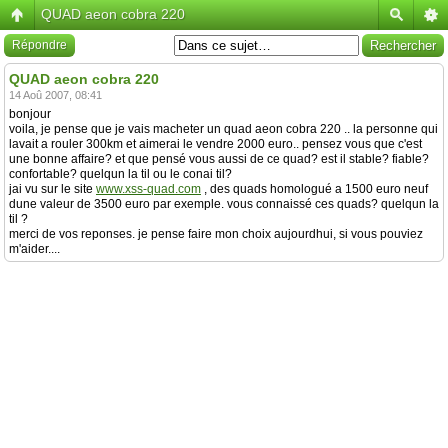
QUAD aeon cobra 220
Répondre
QUAD aeon cobra 220
14 Aoû 2007, 08:41
bonjour
voila, je pense que je vais macheter un quad aeon cobra 220 .. la personne qui
lavait a rouler 300km et aimerai le vendre 2000 euro.. pensez vous que c'est
une bonne affaire? et que pensé vous aussi de ce quad? est il stable? fiable?
confortable? quelqun la til ou le conai til?
jai vu sur le site
www.xss-quad.com
, des quads homologué a 1500 euro neuf
dune valeur de 3500 euro par exemple. vous connaissé ces quads? quelqun la
til ?
merci de vos reponses. je pense faire mon choix aujourdhui, si vous pouviez
m'aider....