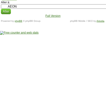
Aller à:
Full Version
Powered by
phpBB
© phpBB Group.
phpBB Mobile / SEO by
Artodia
.