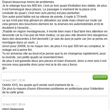
Depuis beaucoup moins de problemes.
Je le vidange tous les 800 km, c'est un bon quad d'initiation tres stable, de plus
il est homologué deux places. Le passager à vraiment de la place et la
conduite du quad ( c'est mon avis perso) est peu perturber.
Son autre point faible est sa vitesse de pointe, il rupte à 70 km/h.
ce qui n'est pas trop gênant en utilisation sur piste mais chiant sur route car
cela genere des bouchons derriere toi. tu enerves les automobilistes et ils te
doublent à l'arrache....
J'habite en région montagneuse, il monte bien mais il faut faire tres attention en
descente car tu n'as pas de frein moteur, ce qui peu vite devenir tres dangereux
dans des descentes à fort denivelé ( je sais de quoi je parle car j'en ai perdu en
montagne dans un ravin...)
sinon pour 2000€, tu ne risque rien, de plus il n'a que 300 km au compteur, le
rodage est à peine fini.
Tu en arriveras vite au bout et je pense que tu en changeras rapidement, pour
la revente, ces petits quads se revendent bien.
de plus il est garantie deux ans pieces et main d'oeuvre, donc a mon avis il est
encore sous garantie donc pour moi je te dis vas y fonce.
@+
pascal04
14 Aoû 2007, 22:50
Oublie XXS, les quads qu'il vende sont vraiment de la .......
De plus tu risques d'avoir d'énormes probleme en préfecture pour l'obtention
de ta carte grise.
15 Aoû 2007, 09:14
merci beaucoup