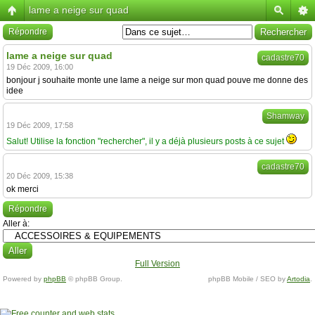
lame a neige sur quad
Répondre
lame a neige sur quad
cadastre70
19 Déc 2009, 16:00
bonjour j souhaite monte une lame a neige sur mon quad pouve me donne des
idee
Shamway
19 Déc 2009, 17:58
Salut! Utilise la fonction "rechercher", il y a déjà plusieurs posts à ce sujet
cadastre70
20 Déc 2009, 15:38
ok merci
Répondre
Aller à:
Full Version
Powered by
phpBB
© phpBB Group.
phpBB Mobile / SEO by
Artodia
.